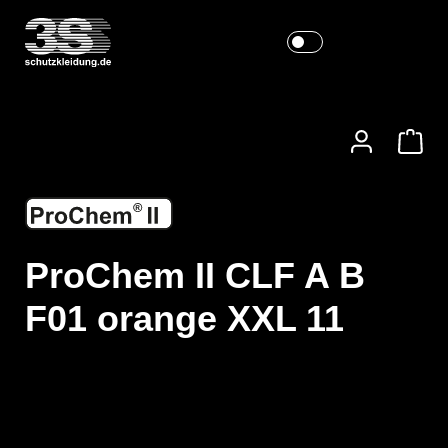
ProChem II CLF A B
F01 orange XXL 11