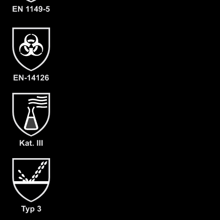
Material
CLF
EAN
4260541384571
Artikelnummer
2207-ORA-XXL-11
Merkmale
- Elastische Gummizüge
- Ergonomische Kapuze
- Rückeneinstieg
- Abdeckblenden (RVS & Kinn) mit
Klettverschluss
- Großzügig geschnittener
Schrittbereich für optimale
Bewegungsfreiheit
- mit angearbeiteter Stiefelsocke &
Tropfrand (A+B)
- dicht angearbeitete Camatril
Handschuhen (F01)
- Gewicht: 180 g/m²
- Material: CLF