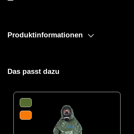
Produktinformationen
Der ProChem® II wird vornehmlich bei Tank- und
Kanalreinigungen, im Umgang mit festen und flüssigen
Gefahrstoffen oder bei Dekontaminierungsarbeiten und
Gefahrguteinsätzen verwendet. Gummizüge an Ärmeln
Das passt dazu
und Beinen sowie ein Taillengummi sorgen für eine
optimale Passform und der großzügig geschnittene
Schrittbereich für optimale Bewegungsfreiheit. Der
waagerechte Einstieg im Rücken mit geschützter
Wickelblende und Klettverschluss bietet einen dichten
Verschluss. Eine Gesichtsmanschette aus Butyl dichtet
die Außenseite von Vollschutzmasken optimal ab.
Der Anzug wird aus unserem CLF-Material hergestellt,
dieses besteht aus einer mehrschichtigen
strapazierfähigen Barriere Folie und einem