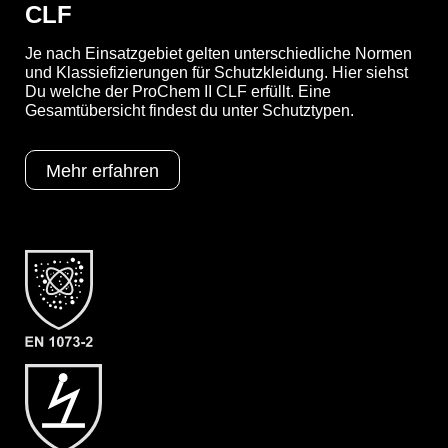
CLF
YouTube-Video anzeigen (Cookie-Einstellungen a
Je nach Einsatzgebiet gelten unterschiedliche Normen
und Klassiefizierungen für Schutzkleidung. Hier siehst
Du welche der ProChem II CLF erfüllt. Eine
Gesamtübersicht findest du unter Schutztypen.
Optionen
A = Ergonomische Stiefelsocke (EX
Bereich)
Mehr erfahren
B = Tropfrand
F01 = KCL Camatril 730 (Nitril)
Schutztypen
EN 1073-2
EN 1149-5
EN 14126
Kat III
Typ 3
Typ 4
Typ 5
Typ 6
Kategorie
ProChem II CLF