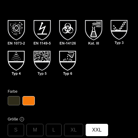
Farbe
Größe
i
S
M
L
XL
XXL