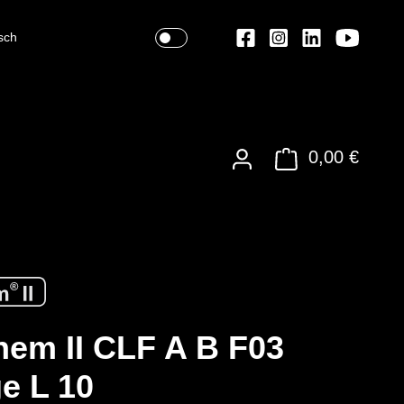
sch
0,00 €
em II CLF A B F03
e L 10