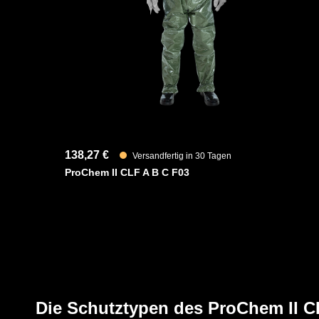
Fest angearbeitete RESPIREX Kemblok Laminathandsch
unter robusten Handschuhen getragen werden können und
Anzug ab. Das siebenschichtige Material bietet hervorr
Spektrum an Chemikalien.
YouTube-Video anzeigen (Cookie-Einstellunge
138,27 €
Versandfertig in 30 Tagen
ProChem II CLF A B C F03
Die Schutztypen des ProChem II 