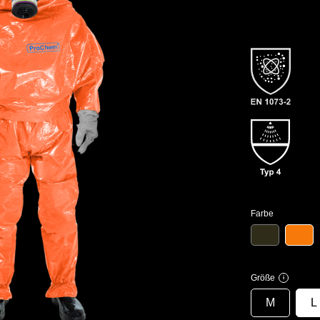
Farbe
Größe
i
M
L