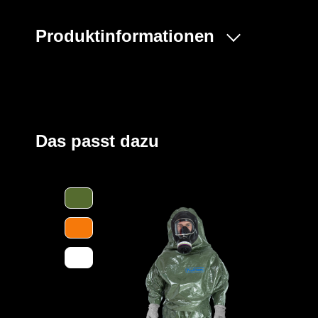
Produktinformationen
Der ProChem® II wird vornehmlich bei Tank- und Kanal
flüssigen Gefahrstoffen oder bei Dekontaminierungsarb
Gummizüge an Ärmeln und Beinen sowie ein Taillengum
und der großzügig geschnittene Schrittbereich für opti
Einstieg im Rücken mit geschützter Wickelblende und Kle
Das passt dazu
Verschluss. Eine Gesichtsmanschette aus Butyl dichtet
optimal ab.
Der Anzug wird aus unserem CLF-Material hergestellt, d
strapazierfähigen Barriere Folie und einem feuchtigkei
Träger höchsten Komfort bei optimalen Schutz bietet. Es
Gefahrstoffe, darunter Säuren, Laugen und organische 
und dank seiner hervorragenden antistatischen Eigenscha
Bereichen geeignet. Es erfüllt die Anforderungen an die 
höchsten Klasse und bietet somit einen erstklassigen S
Des Weiteren ist der Anzug mit ergonomischen Stiefels
sowie einen besseren Schutz der Füße innerhalb der Sc
sicheres Abtropfen von Flüssigkeiten ausgestattet.