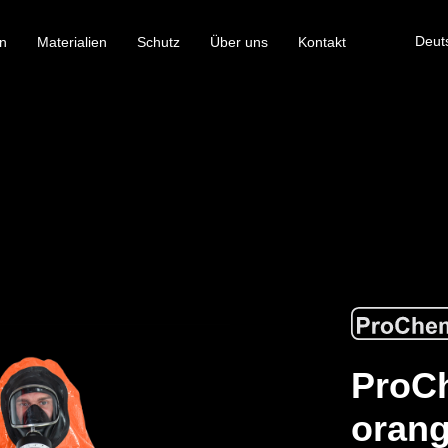
Deut
n
Materialien
Schutz
Über uns
Kontakt
ProCh
orang