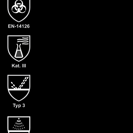
Artikelnummer
2210-ORA-M-09
Merkmale
- Elastische Gummizüge
- Ergonomische Kapuze
- Rückeneinstieg
- Abdeckblenden (RVS & Kinn) mit
Klettverschluss
- Großzügig geschnittener
Schrittbereich für optimale
Bewegungsfreiheit
- mit angearbeiteter Stiefelsocke
(ergonomisch geformt und antistatisch)
& Tropfrand (A+B)
- dicht angearbeitete Butyl
Handschuhe F05 (KCL 898)
- Gewicht: 180 g/m²
- Material: CLF