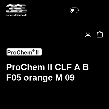
ProChem II CLF A B
F05 orange M 09