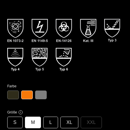
Farbe
Größe
i
S
M
L
XL
XXL