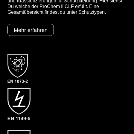
und Klassiefizierungen für Schutzkleidung. Hier siehst
Du welche der ProChem II CLF erfüllt. Eine
Gesamtübersicht findest du unter Schutztypen.
Optionen
A = Ergonomische Stiefelsocke (EX
Mehr erfahren
Bereich)
B = Tropfrand
F05 = KCL Butoject 898 (Butyl)
Schutztypen
EN 1073-2
EN 1149-5
EN 14126
Kat III
Typ 3
Typ 4
Typ 5
Typ 6
Kategorie
ProChem II CLF
Material
CLF
EAN
4260541388227