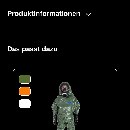
Produktinformationen
Der ProChem® II wird vornehmlich bei Tank- und
Kanalreinigungen, im Umgang mit festen und flüssigen
Gefahrstoffen oder bei Dekontaminierungsarbeiten und
Gefahrguteinsätzen verwendet. Gummizüge an Ärmeln
Das passt dazu
und Beinen sowie ein Taillengummi sorgen für eine
optimale Passform und der großzügig geschnittene
Schrittbereich für optimale Bewegungsfreiheit. Der
waagerechte Einstieg im Rücken mit geschützter
Wickelblende und Klettverschluss bietet einen dichten
Verschluss. Eine Gesichtsmanschette aus Butyl dichtet
die Außenseite von Vollschutzmasken optimal ab.
Der Anzug wird aus unserem CLF-Material hergestellt,
dieses besteht aus einer mehrschichtigen
strapazierfähigen Barriere Folie und einem
feuchtigkeitsabsorbierenden Innenvlies, welches dem
Träger höchsten Komfort bei optimalen Schutz bietet. Es
schützt vor einer Reihe chemischer Gefahrstoffe,
darunter Säuren, Laugen und organische Chemikalien.