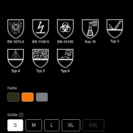
Farbe
Größe
i
S
M
L
XL
XXL