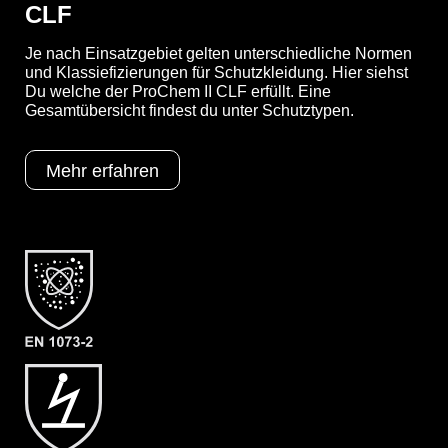
CLF
Je nach Einsatzgebiet gelten unterschiedliche Normen
YouTube-Video anzeigen (Cookie-Einstellungen a
und Klassiefizierungen für Schutzkleidung. Hier siehst
Du welche der ProChem II CLF erfüllt. Eine
Gesamtübersicht findest du unter Schutztypen.
Optionen
A = Ergonomische Stiefelsocke (EX
Mehr erfahren
Bereich)
B = Tropfrand
F05 = KCL Butoject 898 (Butyl)
Schutztypen
EN 1073-2
EN 1149-5
EN 14126
Kat III
Typ 3
Typ 4
Typ 5
Typ 6
Kategorie
ProChem II CLF