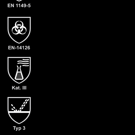
Material
CLF
EAN
4262388610134
Artikelnummer
2210-ORA-S-09
Merkmale
- Elastische Gummizüge
- Ergonomische Kapuze
- Rückeneinstieg
- Abdeckblenden (RVS & Kinn) mit
Klettverschluss
- Großzügig geschnittener
Schrittbereich für optimale
Bewegungsfreiheit
- mit angearbeiteter Stiefelsocke
(ergonomisch geformt und antistatisch)
& Tropfrand (A+B)
- dicht angearbeitete Butyl
Handschuhe F05 (KCL 898)
- Gewicht: 180 g/m²
- Material: CLF