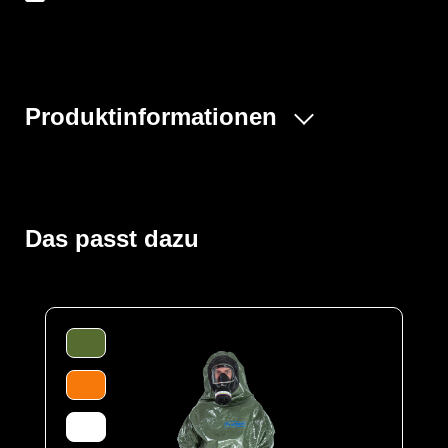
Produktinformationen
Der ProChem® II wird vornehmlich bei Tank- und
Kanalreinigungen, im Umgang mit festen und flüssigen
Gefahrstoffen oder bei Dekontaminierungsarbeiten und
Gefahrguteinsätzen verwendet. Gummizüge an Ärmeln
Das passt dazu
und Beinen sowie ein Taillengummi sorgen für eine
optimale Passform und der großzügig geschnittene
Schrittbereich für optimale Bewegungsfreiheit. Der
waagerechte Einstieg im Rücken mit geschützter
Wickelblende und Klettverschluss bietet einen dichten
Verschluss. Eine Gesichtsmanschette aus Butyl dichtet
die Außenseite von Vollschutzmasken optimal ab.
Der Anzug wird aus unserem CLF-Material hergestellt,
dieses besteht aus einer mehrschichtigen
strapazierfähigen Barriere Folie und einem