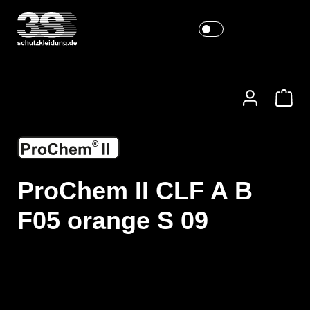
ProChem II CLF A B
F05 orange S 09