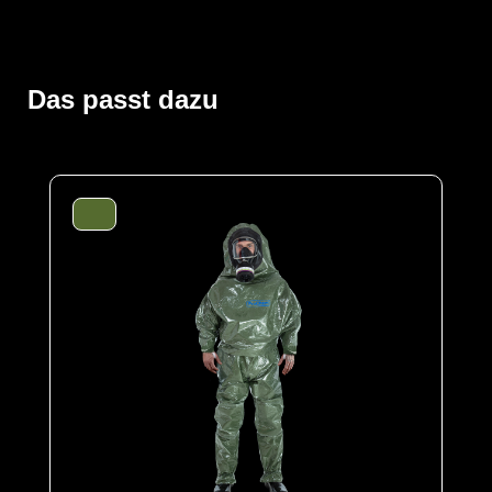
Der ProChem® II wird vornehmlich bei Tank- und
Kanalreinigungen, im Umgang mit festen und flüssigen
Gefahrstoffen oder bei Dekontaminierungsarbeiten und
Gefahrguteinsätzen verwendet. Gummizüge an Ärmeln
Das passt dazu
und Beinen sowie ein Taillengummi sorgen für eine
optimale Passform und der großzügig geschnittene
Schrittbereich für optimale Bewegungsfreiheit. Der
waagerechte Einstieg im Rücken mit geschützter
Wickelblende und Klettverschluss bietet einen dichten
Verschluss. Eine Gesichtsmanschette aus Butyl dichtet
die Außenseite von Vollschutzmasken optimal ab.
Der Anzug wird aus unserem CLF-Material hergestellt,
dieses besteht aus einer mehrschichtigen
strapazierfähigen Barriere Folie und einem
feuchtigkeitsabsorbierenden Innenvlies, welches dem
Träger höchsten Komfort bei optimalen Schutz bietet. Es
schützt vor einer Reihe chemischer Gefahrstoffe,
darunter Säuren, Laugen und organische Chemikalien.
Es ist äußerst geräuscharm und dank seiner
hervorragenden antistatischen Eigenschaften ideal für
den Einsatz in Ex-Bereichen geeignet. Es erfüllt die
Anforderungen an die normativ definierte Biobarriere