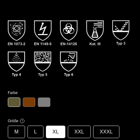
Farbe
Größe
i
M
L
XL
XXL
XXXL