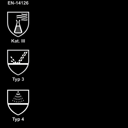
- dicht angearbeitete Stiefelsocke und
Tropfrand (A+B)
- Gewicht: 180 g/m²
- Material: CLF