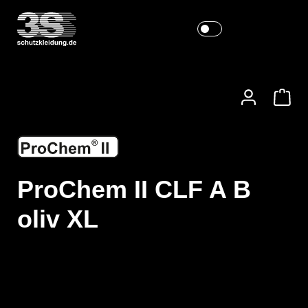
ProChem II CLF A B
oliv XL