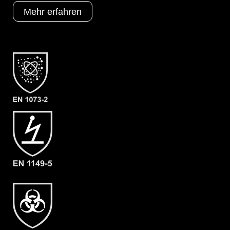
Typ 3
Mehr erfahren
Typ 4
Typ 5
Typ 6
Kategorie
ProChem II CLF
Material
CLF
EAN
4262388610240
Artikelnummer
2201-OLIV-XL
Merkmale
- Elastische Gummizüge
- Ergonomische Kapuze
- Flüssigkeitsabweisender
Reissverschluß (RVS)
- Abdeckblenden (RVS & Kinn) mit
Klettverschluss
- Großzügig geschnittener
Schrittbereich für optimale
Bewegungsfreiheit
- Elastische Daumenschlaufen