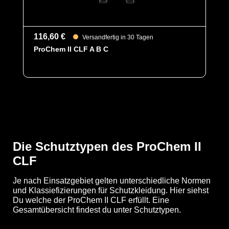
der höchsten Klasse und bietet somit einen
erstklassigen Schutz gegen biologische Gefahren.
Des Weiteren ist der Anzug mit ergonomischen
116,60 €
Versandfertig in 30 Tagen
Stiefelsocken für ein bequemeres Tragegefühl, sowie
ProChem II CLF A B C
einen besseren Schutz der Füße innerhalb der Schuhe
und einem Tropfrand, für ein sicheres Abtropfen von
Flüssigkeiten ausgestattet.
YouTube-Video anzeigen (Cookie-Einstellungen a
Die Schutztypen des ProChem II
CLF
Optionen
A = Ergonomische Stiefelsocke (EX
Bereich)
B = Tropfrand
Je nach Einsatzgebiet gelten unterschiedliche Normen
und Klassiefizierungen für Schutzkleidung. Hier siehst
Schutztypen
EN 1073-2
Du welche der ProChem II CLF erfüllt. Eine
EN 1149-5
Gesamtübersicht findest du unter Schutztypen.
EN 14126
Kat III