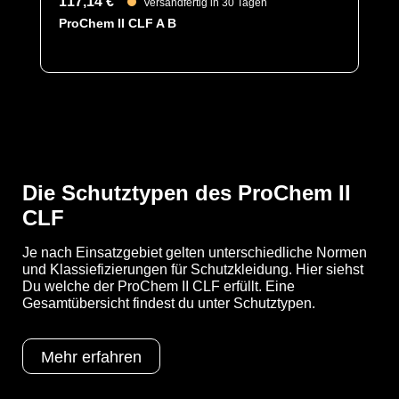
117,14 €
Versandfertig in 30 Tagen
YouTube-Video anzeigen (Cookie-Einstellungen a
ProChem II CLF A B
Schutztypen
EN 1073-2
EN 1149-5
EN 14126
Kat III
Typ 3
Die Schutztypen des ProChem II
Typ 4
CLF
Typ 5
Typ 6
Je nach Einsatzgebiet gelten unterschiedliche Normen
Kategorie
und Klassiefizierungen für Schutzkleidung. Hier siehst
ProChem II CLF
Du welche der ProChem II CLF erfüllt. Eine
Gesamtübersicht findest du unter Schutztypen.
Material
CLF
EAN
4260095096654
Mehr erfahren
Artikelnummer
2200-ORA-M