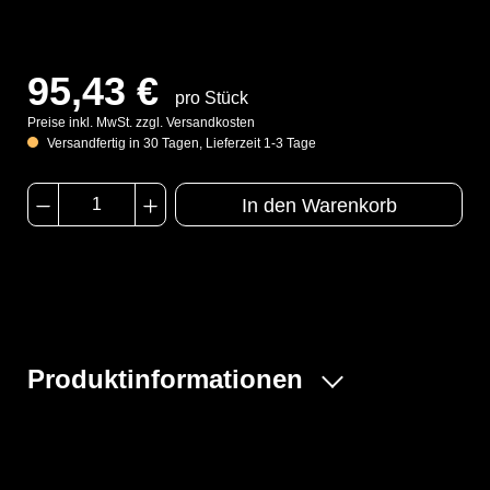
95,43 €
pro Stück
Preise inkl. MwSt. zzgl. Versandkosten
Versandfertig in 30 Tagen, Lieferzeit 1-3 Tage
In den Warenkorb
Produktinformationen
Der ProChem® II wird vornehmlich bei Tank- und
Kanalreinigungen, im Umgang mit festen und flüssigen
Gefahrstoffen oder bei Dekontaminierungsarbeiten und