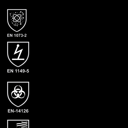
Merkmale
- Elastische Gummizüge
- Ergonomische Kapuze
- Rückeneinstieg
- Abdeckblenden (RVS & Kinn) mit
Klettverschluss
- Großzügig geschnittener
Schrittbereich für optimale
Bewegungsfreiheit
- Elastische Daumenschlaufen
- Gewicht: 180 g/m²
- Material: CLF