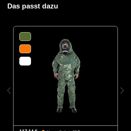
Gefahrguteinsätzen verwendet. Gummizüge an Ärmeln
Das passt dazu
und Beinen sowie ein Taillengummi sorgen für eine
optimale Passform und der großzügig geschnittene
Schrittbereich für optimale Bewegungsfreiheit. Der
waagerechte Einstieg im Rücken mit geschützter
Wickelblende und Klettverschluss bietet einen dichten
Verschluss. Eine Gesichtsmanschette aus Butyl dichtet
die Außenseite von Vollschutzmasken optimal ab.
Der Anzug wird aus unserem CLF-Material hergestellt,
dieses besteht aus einer mehrschichtigen
strapazierfähigen Barriere Folie und einem
feuchtigkeitsabsorbierenden Innenvlies, welches dem
Träger höchsten Komfort bei optimalen Schutz bietet. Es
schützt vor einer Reihe chemischer Gefahrstoffe,
darunter Säuren, Laugen und organische Chemikalien.
Es ist äußerst geräuscharm und dank seiner
hervorragenden antistatischen Eigenschaften ideal für
den Einsatz in Ex-Bereichen geeignet. Es erfüllt die
Anforderungen an die normativ definierte Biobarriere
der höchsten Klasse und bietet somit einen
erstklassigen Schutz gegen biologische Gefahren.