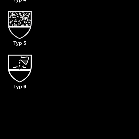
(C)
- zusätzliche Armmanschetten (D)
- dicht angearbeitete Folienlaminat
Handschuhen (F02)
- Haubenbelüftung 160/Minute für
Malina Clean Air 2F (L1)
- Gewicht: 130 g/m²
- Material: CLF