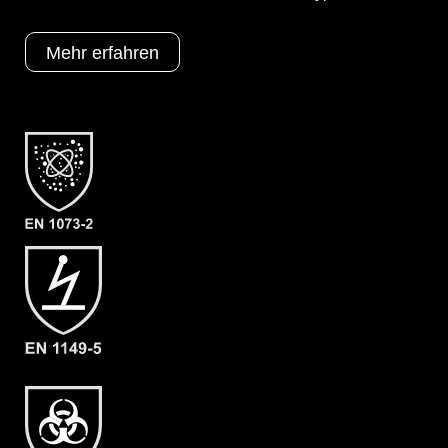
optimierten ProChem-Design für Gebläse/PAPR Units.
Die Luftverteilung findet über ein ergonomischen
QuickLOCK®-Luftanschluss zum Anschluss des
Mehr erfahren
CleanAIR Chemical 2F (mit 160 l/min Luftleistung) statt.
Optionen
A = Ergonomische Stiefelsocke (EX
Bereich)
B = Tropfrand
C = Verstärkung Ellenbogen & Knie
D = Doppelte Armmanschette
F02 = Ansell Barrier (Laminat)
L1 = Malina CleanAir
Schutztypen
EN 1073-2
EN 1149-5
EN 14126
Kat III
Typ 3
Typ 4
Typ 5