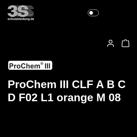
ProChem III CLF A B C
D F02 L1 orange M 08