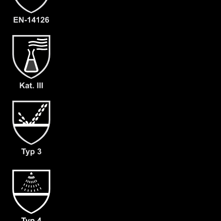
Typ 6
Kategorie
ProChem III CLF
Material
CLF
EAN
4262388610714
Artikelnummer
3214-ORA-M-08
Merkmale
- Dach-Visier
- großes Front-Visier
- Waagerechter Fronteinstieg
- verschließbarer Innenkragen
- Doppelte Abdeckblende mit
Klettverschluss
- Großzügig geschnittener
Schrittbereich für optimale
Bewegungsfreiheit
- dicht angearbeitete Stiefelsocke
(ergonomisch geformt und antistatisch)
& Tropfrand (A+B)
- Verstärkung an Ellenbogen & Knien