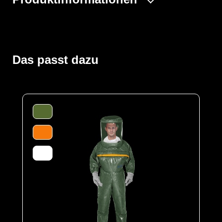
Der Vollschutzoverall ProChem® III wird mit
Gebläseatemschutz (PAPR Unit) betrieben, der
kontaminationsfrei unter dem Overall getragen wird. Die
doppelte Abdeckblende des Fronteinstiegs wird per
Das passt dazu
Wickelblende verschlossen. Gummizüge an Ärmeln und
Beinen sowie ein Taillengummi sorgen für eine optimale
Passform und der großzügig geschnittene Schrittbereich
für optimale Bewegungsfreiheit. Das Panoramavisier
ermöglicht eine perfekte Rundumsicht und bietet
genügend Platz für Helme oder
Kommunikationssysteme. Das Gebläse ermöglicht
lange Einsätze und gute Luftverteilung durch
Ausatemventile.
Der Anzug wird aus unserem CLF-Material hergestellt,
dieses besteht aus einer mehrschichtigen
strapazierfähigen Barriere Folie und einem
feuchtigkeitsabsorbierenden Innenvlies, welches dem
Träger höchsten Komfort bei optimalen Schutz bietet. Es
schützt vor einer Reihe chemischer Gefahrstoffe,
darunter Säuren, Laugen und organische Chemikalien.