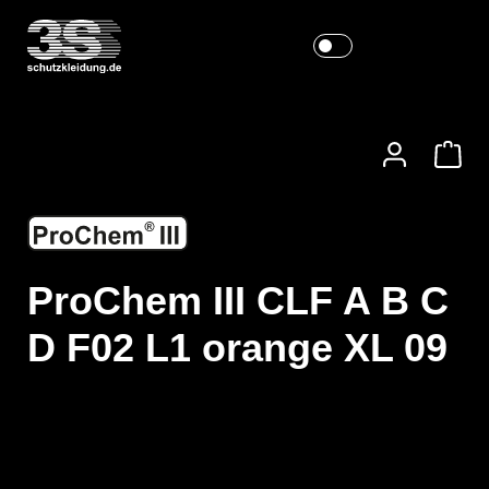
ProChem III CLF A B C
D F02 L1 orange XL 09