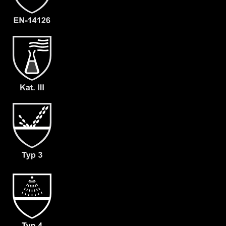
Typ 6
Kategorie
ProChem III CLF
Material
CLF
EAN
4262388610721
Artikelnummer
3214-ORA-XL-09
Merkmale
- Dach-Visier
- großes Front-Visier
- Waagerechter Fronteinstieg
- verschließbarer Innenkragen
- Doppelte Abdeckblende mit
Klettverschluss
- Großzügig geschnittener
Schrittbereich für optimale
Bewegungsfreiheit
- dicht angearbeitete Stiefelsocke
(ergonomisch geformt und antistatisch)
& Tropfrand (A+B)
- Verstärkung an Ellenbogen & Knien