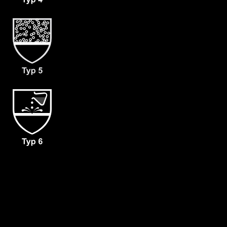
(C)
- zusätzliche Armmanschetten (D)
- dicht angearbeitete Folienlaminat
Handschuhen (F02)
- Haubenbelüftung 160/Minute für
Malina Clean Air 2F (L1)
- Gewicht: 130 g/m²
- Material: CLF