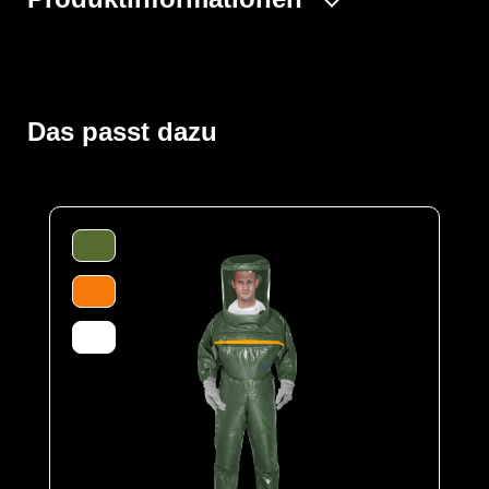
Der Vollschutzoverall ProChem® III wird mit
Gebläseatemschutz (PAPR Unit) betrieben, der
kontaminationsfrei unter dem Overall getragen wird. Die
doppelte Abdeckblende des Fronteinstiegs wird per
Das passt dazu
Wickelblende verschlossen. Gummizüge an Ärmeln und
Beinen sowie ein Taillengummi sorgen für eine optimale
Passform und der großzügig geschnittene Schrittbereich
für optimale Bewegungsfreiheit. Das Panoramavisier
ermöglicht eine perfekte Rundumsicht und bietet
genügend Platz für Helme oder
Kommunikationssysteme. Das Gebläse ermöglicht
lange Einsätze und gute Luftverteilung durch
Ausatemventile.
Der Anzug wird aus unserem CLF-Material hergestellt,
dieses besteht aus einer mehrschichtigen
strapazierfähigen Barriere Folie und einem
feuchtigkeitsabsorbierenden Innenvlies, welches dem
Träger höchsten Komfort bei optimalen Schutz bietet. Es
schützt vor einer Reihe chemischer Gefahrstoffe,
darunter Säuren, Laugen und organische Chemikalien.