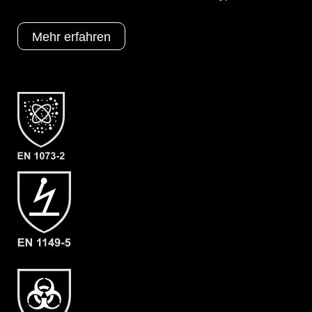
optimierten ProChem-Design für Gebläse/PAPR Units.
Die Luftverteilung findet über ein ergonomischen
QuickLOCK®-Luftanschluss zum Anschluss des
Mehr erfahren
CleanAIR Chemical 2F (mit 160 l/min Luftleistung) statt.
Optionen
A = Ergonomische Stiefelsocke (EX
Bereich)
B = Tropfrand
C = Verstärkung Ellenbogen & Knie
D = Doppelte Armmanschette
F02 = Ansell Barrier (Laminat)
L1 = Malina CleanAir
Schutztypen
EN 1073-2
EN 1149-5
EN 14126
Kat III
Typ 3
Typ 4
Typ 5