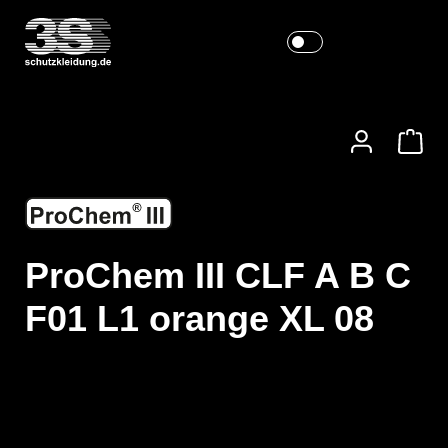
ProChem III CLF A B C
F01 L1 orange XL 08