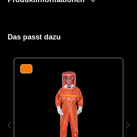
Der Vollschutzoverall ProChem® III wird mit
Gebläseatemschutz (PAPR Unit) betrieben, der
kontaminationsfrei unter dem Overall getragen wird. Die
doppelte Abdeckblende des Fronteinstiegs wird per
Das passt dazu
Wickelblende verschlossen. Gummizüge an Ärmeln und
Beinen sowie ein Taillengummi sorgen für eine optimale
Passform und der großzügig geschnittene Schrittbereich
für optimale Bewegungsfreiheit. Das Panoramavisier
ermöglicht eine perfekte Rundumsicht und bietet
genügend Platz für Helme oder
Kommunikationssysteme. Das Gebläse ermöglicht
lange Einsätze und gute Luftverteilung durch
Ausatemventile.
Der Anzug wird aus unserem CLF-Material hergestellt,
dieses besteht aus einer mehrschichtigen
strapazierfähigen Barriere Folie und einem
feuchtigkeitsabsorbierenden Innenvlies, welches dem
Träger höchsten Komfort bei optimalen Schutz bietet. Es
schützt vor einer Reihe chemischer Gefahrstoffe,
darunter Säuren, Laugen und organische Chemikalien.