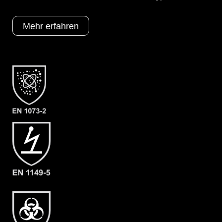
optimierten ProChem-Design für Gebläse/PAPR Units.
Die Luftverteilung findet über ein ergonomischen
QuickLOCK®-Luftanschluss zum Anschluss des
Mehr erfahren
CleanAIR Chemical 2F (mit 160 l/min Luftleistung) statt.
Optionen
A = Ergonomische Stiefelsocke (EX
Bereich)
B = Tropfrand
C = Verstärkung Ellenbogen & Knie
F01 = KCL Camatril 730 (Nitril)
L1 = Malina CleanAir
Schutztypen
EN 1073-2
EN 1149-5
EN 14126
Kat III
Typ 3
Typ 4
Typ 5
Typ 6