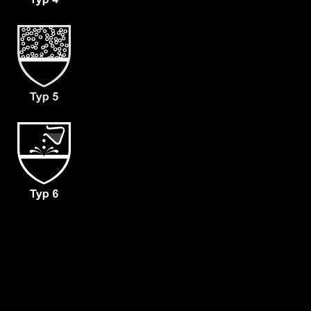
- dicht angearbeitete Camatril
Handschuhen (F01)
- Haubenbelüftung 160/Minute für
Malina Clean Air 2F (L1)
- Gewicht: 180 g/m²
- Material: CLF