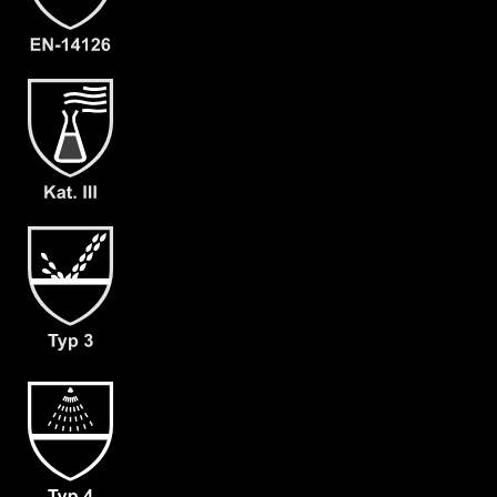
Kategorie
ProChem III CLF
Material
CLF
EAN
4262388613746
Artikelnummer
3213-ORA-XL-08
Merkmale
- Dach-Visier
- großes Front-Visier
- Waagerechter Fronteinstieg
- verschließbarer Innenkragen
- Doppelte Abdeckblende mit
Klettverschluss
- Großzügig geschnittener
Schrittbereich für optimale
Bewegungsfreiheit
- dicht angearbeitete Stiefelsocke
(ergonomisch geformt und antistatisch)
& Tropfrand (A+B)
- Verstärkung an Ellenbogen & Knien
(C)