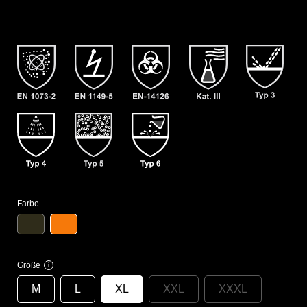
Farbe
Größe
i
M
L
XL
XXL
XXXL