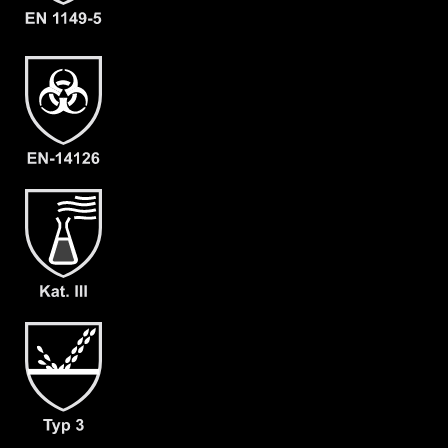
EN 14126
Kat III
Typ 3
Typ 4
Typ 5
Typ 6
Kategorie
ProChem III CLF
Material
CLF
EAN
4260541389583
Artikelnummer
3203-OLIV-XXXL-10
Merkmale
- Dach-Visier
- großes Front-Visier
- Waagerechter Fronteinstieg
- verschließbarer Innenkragen
- Doppelte Abdeckblende mit
Klettverschluss
- Großzügig geschnittener
Schrittbereich für optimale