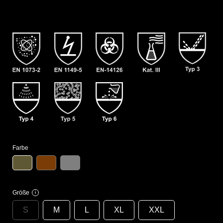
Farbe
Größe
i
S
M
L
XL
XXL