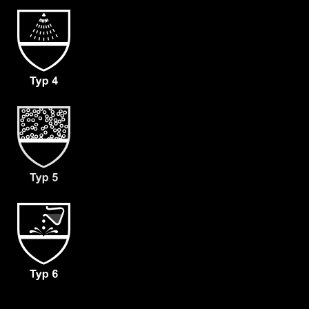
Bewegungsfreiheit
- dicht angearbeitete Stiefelsocke
(ergonomisch geformt und antistatisch)
& Tropfrand (A+B)
- Verstärkung an Ellenbogen & Knien
(C),
- dicht angearbeitete Folienlaminat
Handschuhe (F03)
- Haubenbelüftung (160 Liter pro
Minute) für Malina Clean Air 2F (L1)
- Gewicht: 130 g/m²
- Material: CLF