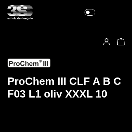
ProChem III CLF A B C
F03 L1 oliv XXXL 10