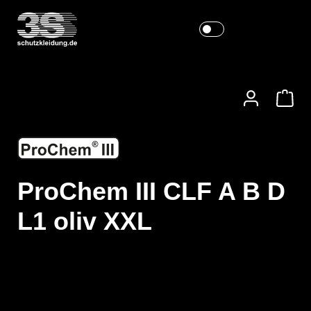
ProChem III CLF A B D
L1 oliv XXL