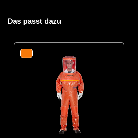
Der Vollschutzoverall ProChem® III wird mit
Gebläseatemschutz (PAPR Unit) betrieben, der
kontaminationsfrei unter dem Overall getragen wird. Die
doppelte Abdeckblende des Fronteinstiegs wird per
Das passt dazu
Wickelblende verschlossen. Gummizüge an Ärmeln und
Beinen sowie ein Taillengummi sorgen für eine optimale
Passform und der großzügig geschnittene Schrittbereich
für optimale Bewegungsfreiheit. Das Panoramavisier
ermöglicht eine perfekte Rundumsicht und bietet
genügend Platz für Helme oder
Kommunikationssysteme. Das Gebläse ermöglicht
lange Einsätze und gute Luftverteilung durch
Ausatemventile.
Der Anzug wird aus unserem CLF-Material hergestellt,
dieses besteht aus einer mehrschichtigen
strapazierfähigen Barriere Folie und einem
feuchtigkeitsabsorbierenden Innenvlies, welches dem
Träger höchsten Komfort bei optimalen Schutz bietet. Es
schützt vor einer Reihe chemischer Gefahrstoffe,
darunter Säuren, Laugen und organische Chemikalien.
Es ist äußerst geräuscharm und dank seiner
hervorragenden antistatischen Eigenschaften ideal für
den Einsatz in Ex-Bereichen geeignet. Es erfüllt die