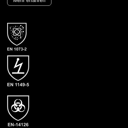
Mehr erfahren
B = Tropfrand
D = Doppelte Armmanschette
L1 = Malina CleanAir
Schutztypen
EN 1073-2
EN 1149-5
EN 14126
Kat III
Typ 3
Typ 4
Typ 5
Typ 6
Kategorie
ProChem III CLF
Material
CLF
EAN
4260095091987
Artikelnummer
3212-OLIV-XXL
Merkmale
- Dach-Visier
- großes Front-Visier