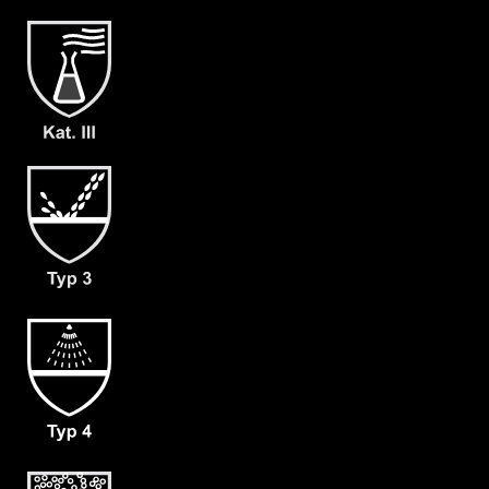
- Waagerechter Fronteinstieg
- verschließbarer Innenkragen
- Doppelte Abdeckblende mit
Klettverschluss
- Großzügig geschnittener
Schrittbereich für optimale
Bewegungsfreiheit
- dicht angearbeitete Stiefelsocke
(ergonomisch geformt und antistatisch)
& Tropfrand (A+B)
- 1 Paar zusätzliche dicht
angearbeitete Armmanschetten (D)
- Haubenbelüftung 160/Minute für
Malina Clean Air 2F (L1)
- Gewicht: 130 g/m²
- Material: CLF