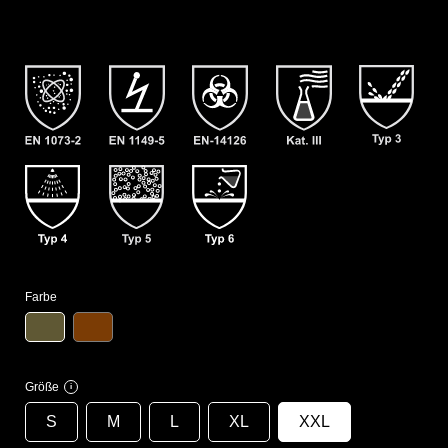
Farbe
Größe
i
S
M
L
XL
XXL