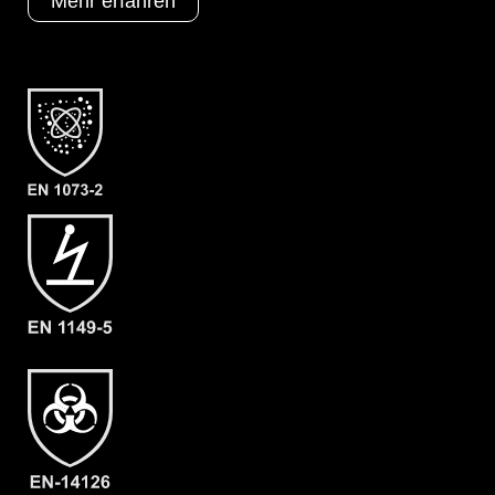
Mehr erfahren
B = Tropfrand
D = Doppelte Armmanschette
L1 = Malina CleanAir
Schutztypen
EN 1073-2
EN 1149-5
EN 14126
Kat III
Typ 3
Typ 4
Typ 5
Typ 6
Kategorie
ProChem III CLF
Material
CLF
EAN
4260095098047
Artikelnummer
3212-ORA-M
Merkmale
- Dach-Visier
- großes Front-Visier