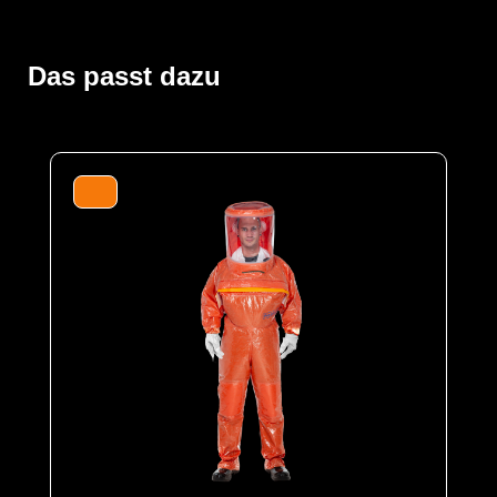
Der Vollschutzoverall ProChem® III wird mit
Gebläseatemschutz (PAPR Unit) betrieben, der
kontaminationsfrei unter dem Overall getragen wird. Die
doppelte Abdeckblende des Fronteinstiegs wird per
Das passt dazu
Wickelblende verschlossen. Gummizüge an Ärmeln und
Beinen sowie ein Taillengummi sorgen für eine optimale
Passform und der großzügig geschnittene Schrittbereich
für optimale Bewegungsfreiheit. Das Panoramavisier
ermöglicht eine perfekte Rundumsicht und bietet
genügend Platz für Helme oder
Kommunikationssysteme. Das Gebläse ermöglicht
lange Einsätze und gute Luftverteilung durch
Ausatemventile.
Der Anzug wird aus unserem CLF-Material hergestellt,
dieses besteht aus einer mehrschichtigen
strapazierfähigen Barriere Folie und einem
feuchtigkeitsabsorbierenden Innenvlies, welches dem
Träger höchsten Komfort bei optimalen Schutz bietet. Es
schützt vor einer Reihe chemischer Gefahrstoffe,
darunter Säuren, Laugen und organische Chemikalien.
Es ist äußerst geräuscharm und dank seiner
hervorragenden antistatischen Eigenschaften ideal für
den Einsatz in Ex-Bereichen geeignet. Es erfüllt die