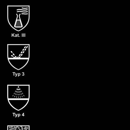
- Waagerechter Fronteinstieg
- verschließbarer Innenkragen
- Doppelte Abdeckblende mit
Klettverschluss
- Großzügig geschnittener
Schrittbereich für optimale
Bewegungsfreiheit
- dicht angearbeitete Stiefelsocke
(ergonomisch geformt und antistatisch)
& Tropfrand (A+B)
- 1 Paar zusätzliche dicht
angearbeitete Armmanschetten (D)
- Haubenbelüftung 160/Minute für
Malina Clean Air 2F (L1)
- Gewicht: 130 g/m²
- Material: CLF