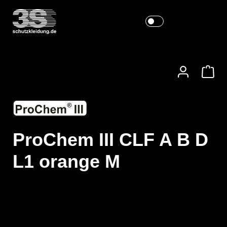
ProChem III CLF A B D
L1 orange M