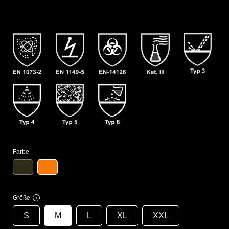
Farbe
Größe
i
S
M
L
XL
XXL