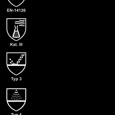
- Visier mit großem Gesichtsfeld
- Erweiterter Rücken (für darunter
getragene Preßluftatmer ausgelegt)
- keine zusätzliche Dekontamination
des Equipments notwendig
- Kopfhaube auch für Helmträger
geeignet
- Waagerechter Reißverschluss auf
dem Rücken
- Abdeckblenden mit Klettverschluss
- mit angearbeiteter Stiefelsocke
(ergonomisch geformt und antistatisch)
& Tropfrand (A+B)
- dicht angearbeitete Folienlaminat
Handschuh Kemblok (F03)
- Gewicht: 130 g/m²
- Material: CLF®