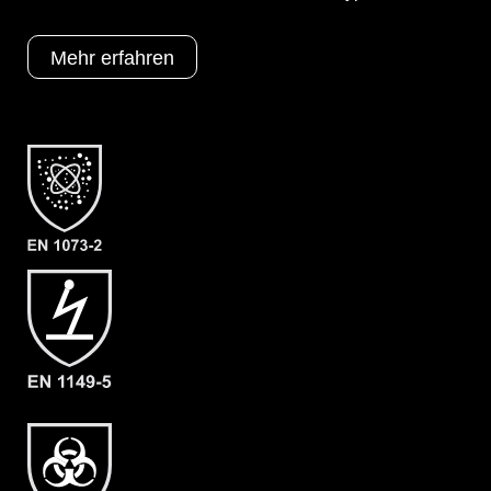
Optionen
A = Ergonomische Stiefelsocke (EX
Bereich)
Mehr erfahren
B = Tropfrand
F03 = Respirex Kemblock (Laminat)
Schutztypen
EN 1073-2
EN 1149-5
EN 14126
Kat III
Typ 3
Typ 4
Typ 5
Typ 6
Kategorie
ProChem V CLF
Material
CLF
EAN
4260541389620
Artikelnummer
5203-ORA-XL-10
Merkmale
- Vollschutzanzug