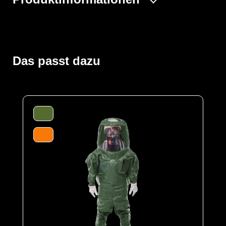
Der ProChem® V ist ein einteiliger Vollschutzoverall mit
erweitertem Rückenbereich zum kontaminationsfreien
Tragen eines Pressluftatmers (SCBA) innerhalb des
Schutzanzuges. Zum Verschließen kommt ein
Das passt dazu
Reißverschluss auf dem Rücken zum Einsatz, der ein
sicheres An- und Ausziehen des Overalls ermöglicht.
Das große Visier und der Raum in der Haube bieten
genügend Platz für weitere Sicherheitsausrüstung wie
Feuerwehrhelme und Atemschutzgeräte. Zusätzlich
gewährleisten die Ausatemventile eine gute Luft- und
Druckverteilung.
Der Anzug wird aus unserem CLF-Material hergestellt,
dieses besteht aus einer mehrschichtigen
strapazierfähigen Barriere Folie und einem
feuchtigkeitsabsorbierenden Innenvlies, welches dem
Träger höchsten Komfort bei optimalen Schutz bietet. Es
schützt vor einer Reihe chemischer Gefahrstoffe,
darunter Säuren, Laugen und organische Chemikalien.
Es ist äußerst geräuscharm und dank seiner
hervorragenden antistatischen Eigenschaften ideal für