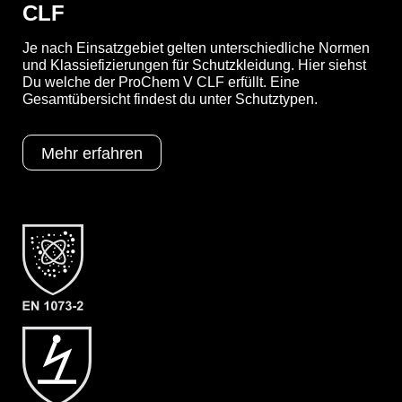
CLF
Je nach Einsatzgebiet gelten unterschiedliche Normen
YouTube-Video anzeigen (Cookie-Einstellungen a
und Klassiefizierungen für Schutzkleidung. Hier siehst
Du welche der ProChem V CLF erfüllt. Eine
Gesamtübersicht findest du unter Schutztypen.
Optionen
A = Ergonomische Stiefelsocke (EX
Mehr erfahren
Bereich)
B = Tropfrand
F05 = KCL Butoject 898 (Butyl)
Schutztypen
EN 1073-2
EN 1149-5
EN 14126
Kat III
Typ 3
Typ 4
Typ 5
Typ 6
Kategorie
ProChem V CLF