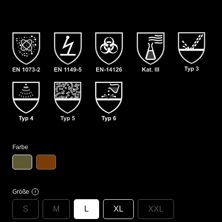
Farbe
Größe
i
S
M
L
XL
XXL