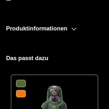
Produktinformationen
Der ProChem® V ist ein einteiliger Vollschutzoverall mit
erweitertem Rückenbereich zum kontaminationsfreien
Tragen eines Pressluftatmers (SCBA) innerhalb des
Schutzanzuges. Zum Verschließen kommt ein
Das passt dazu
Reißverschluss auf dem Rücken zum Einsatz, der ein
sicheres An- und Ausziehen des Overalls ermöglicht.
Das große Visier und der Raum in der Haube bieten
genügend Platz für weitere Sicherheitsausrüstung wie
Feuerwehrhelme und Atemschutzgeräte. Zusätzlich
gewährleisten die Ausatemventile eine gute Luft- und
Druckverteilung.
Der Anzug wird aus unserem CLF-Material hergestellt,
dieses besteht aus einer mehrschichtigen
strapazierfähigen Barriere Folie und einem