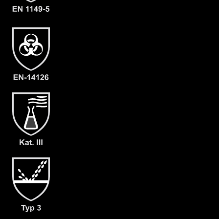
Material
CLF
EAN
4260541389781
Artikelnummer
5204-OLIV-L-09
Merkmale
- Vollschutzanzug
- Visier mit großem Gesichtsfeld
- Erweiterter Rücken (für darunter
getragene Preßluftatmer ausgelegt)
- keine zusätzliche Dekontamination
des Equipments notwendig
- Kopfhaube auch für Helmträger
geeignet
- Waagerechter Reißverschluss auf
dem Rücken
- Abdeckblenden mit Klettverschluss
- mit angearbeiteter Stiefelsocke
(ergonomisch geformt und antistatisch)
& Tropfrand (A+B)
- dicht angearbeitete Butyl
Handschuhe F05 (KCL 898)
- Gewicht: 130 g/m²