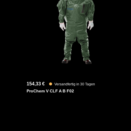
Des Weiteren ist der Anzug mit ergonomischen Stiefels
sowie einen besseren Schutz der Füße innerhalb der Sc
sicheres Abtropfen von Flüssigkeiten ausgestattet.
Fest angearbeitete anatomische KCL Butoject 898 Buty
hochflexibel sind und gute Ozon-, UV- und Temperaturbe
Der Handschuh ist gasundurchlässig und beständig geg
Alkohole, Ester, Weichmacher und Ketone.
YouTube-Video anzeigen (Cookie-Einstellunge
154,33 €
Versandfertig in 30 Tagen
ProChem V CLF A B F02