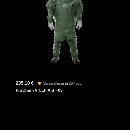
ocken für ein bequemeres Tragegefühl,
Material
huhe und einem Tropfrand, für ein
EAN
lhandschuhe, welche auch bei Kälte
Artikelnum
ständigkeit bieten, runden den Anzug ab.
en viele Säuren, Laugen, Lösungen,
Merkmale
n anpassen)
235,10 €
Versandfertig in 30 Tagen
ProChem V CLF A B F03