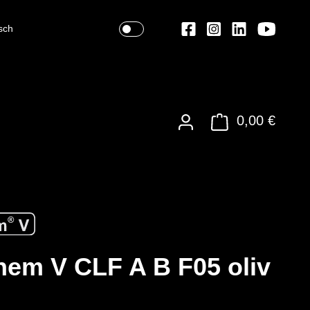
sch
0,00 €
em V CLF A B F05 oliv