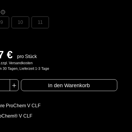
i
09
10
11
7 €
pro Stück
. zzgl. Versandkosten
n 30 Tagen, Lieferzeit 1-3 Tage
In den Warenkorb
üre ProChem V CLF
oChem® V CLF