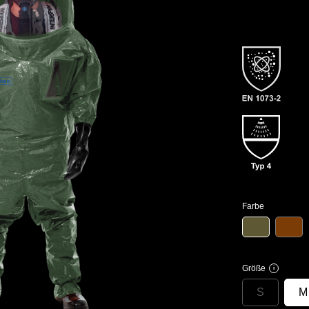
Farbe
Größe
i
S
M