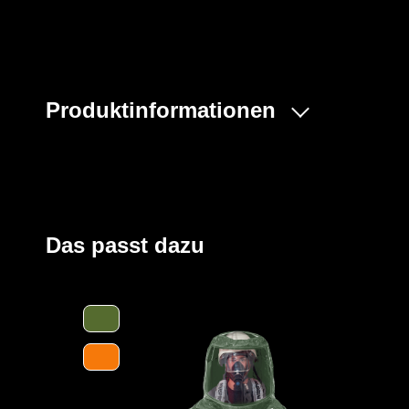
Produktinformationen
Der ProChem® V ist ein einteiliger Vollschutzoverall m
kontaminationsfreien Tragen eines Pressluftatmers (S
Verschließen kommt ein Reißverschluss auf dem Rücken
Ausziehen des Overalls ermöglicht. Das große Visier u
genügend Platz für weitere Sicherheitsausrüstung wie
Das passt dazu
Zusätzlich gewährleisten die Ausatemventile eine gute L
Der Anzug wird aus unserem CLF-Material hergestellt, d
strapazierfähigen Barriere Folie und einem feuchtigkei
Träger höchsten Komfort bei optimalen Schutz bietet. Es
Gefahrstoffe, darunter Säuren, Laugen und organische 
und dank seiner hervorragenden antistatischen Eigenscha
Bereichen geeignet. Es erfüllt die Anforderungen an die 
höchsten Klasse und bietet somit einen erstklassigen S