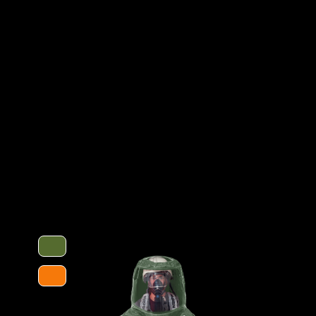
it erweitertem Rückenbereich zum
Optionen
CBA) innerhalb des Schutzanzuges. Zum
 zum Einsatz, der ein sicheres An- und
nd der Raum in der Haube bieten
 Feuerwehrhelme und Atemschutzgeräte.
Schutztype
uft- und Druckverteilung.
ieses besteht aus einer mehrschichtigen
tsabsorbierenden Innenvlies, welches dem
 schützt vor einer Reihe chemischer
Chemikalien. Es ist äußerst geräuscharm
ften ideal für den Einsatz in Ex-
normativ definierte Biobarriere der
chutz gegen biologische Gefahren.
Kategorie