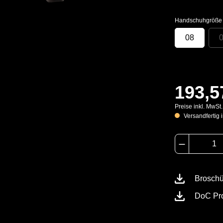
Handschuhgröße
08
193,5
Preise inkl. MwSt
Versandfertig i
Brosch
DoC Pr