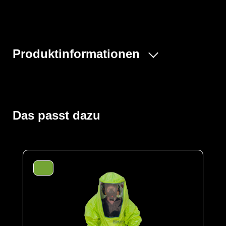
Produktinformationen
Ein Trainingsanzug des vollständig umschließenden,
gasdichten ProChem VI TK-Anzugs des normalen Typ
1A - ET. Der Anzug besteht aus grünem PVC und ist
deutlich als Trainingsanzug gekennzeichnet, um
Das passt dazu
Verwechslungen in Notfällen zu verhindern.
Trainingsanzüge weisen die Produkteigenschaften Ihres
Gasdichten Gegenstück - dem ProChem VI TK
Einsatzanzuges auf und sind für eine mehrfache
Wiederverwendung im Zuge von Übungen ausgelegt.
Dieses Modell hat einen festverarbeiteten
Sicherheitsstiefel und gasdichte Reißverschlüsse, um
die Realität in Übungen zu simulieren.