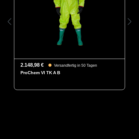
Optionen
E = Selbstklebende Kinn- &
Reißverschlussabdeckung (statt
Klettverschluss)
Kategorie
ProChem VI
Material
PVC
EAN
2.148,98 €
4260541386728
Versandfertig in 50 Tagen
ProChem VI TK A B
Artikelnummer
6000-GRN-L
Merkmale
- CE Kat. I Übungsanzug
- Großes Visier für exzellente Sicht
- Großzügig geschnittenes Design für
optimale Bewegungsfreiheit
- fest angearbeiteter Sicherheitsstiefel
(E)
- Innengurt zur Anzugfixierung
- Gewicht: 440 g/m²
- Material: PVC-beschichtetes PES-