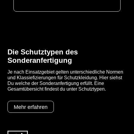
Material
MF/SMMS
EAN
4260095090720
Artikelnummer
0302-WHT-BLU-XXXL
Merkmale
- Gummizüge an Ärmeln, Beinen und
Kapuze
Die Schutztypen des
- Ergonomische, dreiteilige Kapuze
Sonderanfertigung
- Taillengummi für individuelle
Größenanpassung
Je nach Einsatzgebiet gelten unterschiedliche Normen
- Selbstklebende
und Klassiefizierungen für Schutzkleidung. Hier siehst
Reißverschlussabdeckung
Du welche der Sonderanfertigung erfüllt. Eine
- Abklebbare Kinnabdeckung
Gesamtübersicht findest du unter Schutztypen.
- Großflächiger, atmungsaktiver SMMS-
Rückeneinsatz
- Großzügig geschnittener
Mehr erfahren
Schrittbereich, eingearbeiteter Zwickel
für verbesserte Bewegungsfreiheit
- Elastische Daumenschlaufen
- mit blauem Rückeneinsatz
- Gewicht: 66 g/m²