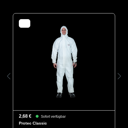
Tragekomfort und sorgt für zusätzliche Atmungsaktivität,
um eine Überhitzung zu vermeiden. Eine erhöhte
Abdeckblende mit Klebeverschluss über dem
Reißverschluss gewährleistet bestmögliche Dichte,
zusätzlich ist eine abklebbare Kinnabdeckblende
vorhanden. Die dreiteilige Kapuze bewegt sich
anatomisch mit dem Kopf und die elastischen
Gummizügen an Beinen, Taille und Kapuze
versprechen beste Bewegungsfreiheit bei optimaler
Passform. Zusätzlich verhindern Daumenschlaufen das
Hochrutschen der Ärmel bei Überkopfarbeiten.
Schutztypen
EN 1073-2
EN 1149-5
Kat III
Typ 5
Typ 6
2,68 €
Sofort verfügbar
Kategorie
Protec Line
Protec Classic
Sonderanfertigung