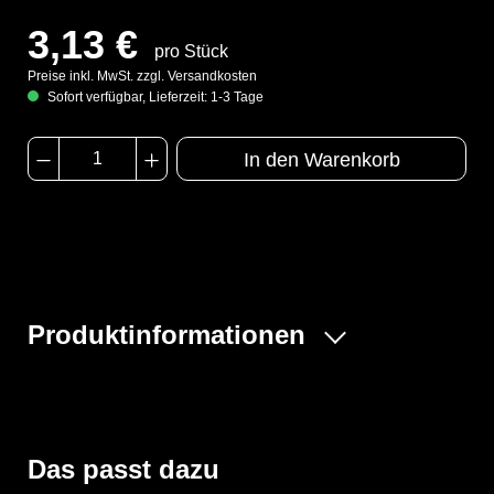
3,13 €
pro Stück
Preise inkl. MwSt. zzgl. Versandkosten
Sofort verfügbar, Lieferzeit: 1-3 Tage
In den Warenkorb
Produktinformationen
Der PROTEC® Comfort bietet einen zuverlässigen
Schutz vor Stäuben, Fasern, Partikeln und Sprühnebeln
und ist antistatisch ausgerüstet.
Das passt dazu
Der atmungsaktive SMMS-Rückeneinsatz optimiert den