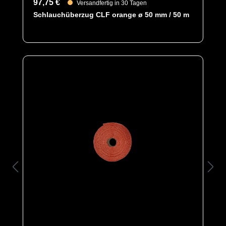
97,75 €
Versandfertig in 30 Tagen
Artikelnummer
0702
Schlauchüberzug CLF orange ø 50 mm / 50 m
Merkmale
Ausführung:
- Material: TYCHEM® F
- Farbe: orange
- Durchmesser ca. 50 mm
- Länge pro Schlauch: 50 lfm
- Dichte Naht