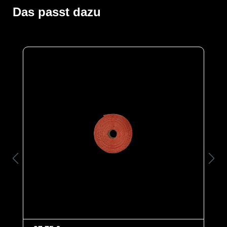
unorganische Chemikalien und Lösungsmittel, die Ihre
Das passt dazu
Luftschläuche angreifen können. Er verlängert die
Lebensdauer Ihrer Luftschläuche und reduziert die
Wartungskosten.
Der Tychem F® Schlauchüberzug ist einfach zu
installieren und zu entfernen und in verschiedenen
Längen und Durchmessern erhältlich. Optional können
Sie den Schlauchüberzug einfach mit unserem
speziellen Chemtape verlängern. Der Tychem F®
Schlauchüberzug ist ideal für den Einsatz in Industrie,
Landwirtschaft, Bauwesen und anderen Bereichen, in
denen Luftschläuche mit Chemikalien in Kontakt
kommen.
Kategorie
Sonderanfertigung
Material
Tychem F
EAN
4260095092434