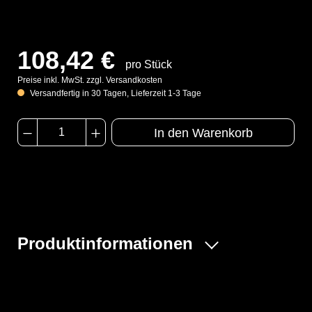
108,42 €
pro Stück
Preise inkl. MwSt. zzgl. Versandkosten
Versandfertig in 30 Tagen, Lieferzeit 1-3 Tage
In den Warenkorb
Produktinformationen
Der 3S-Arbeitsschutz Tychem F® Schlauchüberzug ist
ein speziell entwickelter Schlauchüberzug. Tychem F®
bietet eine sehr gute Barriere gegen organische und