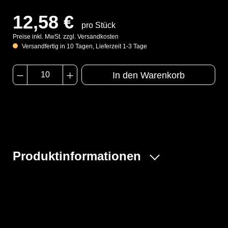
12,58 €
pro Stück
Preise inkl. MwSt. zzgl. Versandkosten
Versandfertig in 10 Tagen, Lieferzeit 1-3 Tage
In den Warenkorb
Produktinformationen
Die Schutzbrille XC klar 1010950 bietet eine exzellente
Augenraum-Abdichtung, die Ihre Augen vor allen
Gefahren schützt. Dank der einstellbaren Bügellänge
und -höhe passt sich die Brille perfekt an Ihre
individuellen Bedürfnisse an und sorgt für