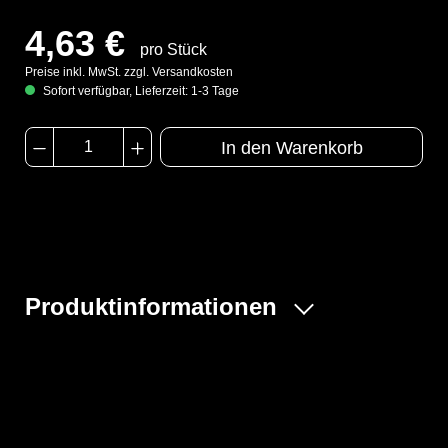
4,63 €
pro Stück
Preise inkl. MwSt. zzgl. Versandkosten
Sofort verfügbar, Lieferzeit: 1-3 Tage
In den Warenkorb
Produktinformationen
- Modell POBA / TYC POBA S YL 00
- Rutschhemmender Überziehstiefel mit Zugbändern
und Gummizug.
- Knielang
- Genähte und heißüberklebte Nähte