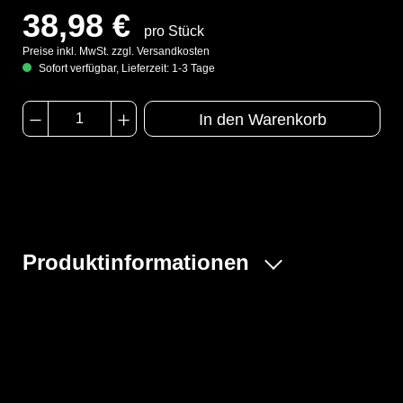
38,98 €
pro Stück
Preise inkl. MwSt. zzgl. Versandkosten
Sofort verfügbar, Lieferzeit: 1-3 Tage
In den Warenkorb
Produktinformationen
- Modell CHA5
- Gummizüge an Ärmeln, Beinen, Taille und Kapuze
- Großzügig geschnittener Schrittbereich
- Erhöhte doppelte Abdeckblende mit Klebeverschluss
über dem Reißverschluss bis zum Kinn
- Daumenschlaufen