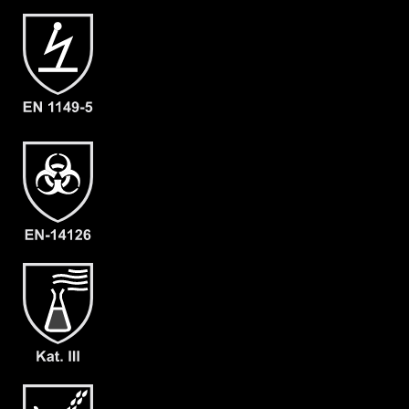
Artikelnummer
7101-YEL-XL
Merkmale
- Modell CHA5
- Gummizüge an Ärmeln, Beinen, Taille
und Kapuze
- Großzügig geschnittener
Schrittbereich
- Erhöhte doppelte Abdeckblende mit
Klebeverschluss über dem
Reißverschluss bis zum Kinn
- Daumenschlaufen
- Kinnabdeckblende ebenfalls mit
Klebeverschluss
- Gewicht: 83 g/m²
- Material: Tychem® C