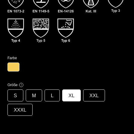
Farbe
Größe
i
S
M
L
XL
XXL
XXXL