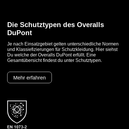
- Kinnabdeckblende ebenfalls mit Klebeverschluss
- Gewicht: 83 g/m²
- Material: Tychem® C
Die Schutztypen des Overalls
DuPont
Je nach Einsatzgebiet gelten unterschiedliche Normen
Schutztypen
EN 1073-2
und Klassiefizierungen für Schutzkleidung. Hier siehst
EN 1149-5
Du welche der Overalls DuPont erfüllt. Eine
EN 14126
Gesamtübersicht findest du unter Schutztypen.
Kat III
Typ 3
Typ 4
Mehr erfahren
Typ 5
Typ 6
Kategorie
Overalls DuPont
Material
Tychem C
EAN
5450208004655