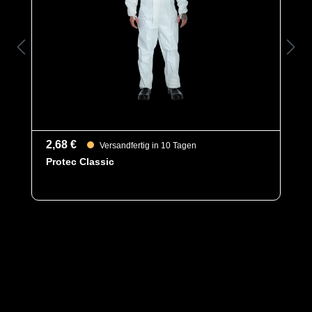
Artikelnummer
7204-WHT-L
Merkmale
- Modell PL309
- Kragen
- Reißverschluss
- 2 Taschen
- Material: TYVEK®
2,68 €
Versandfertig in 10 Tagen
Protec Classic