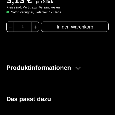
3,13 €
pro Stück
Preise inkl. MwSt. zzgl. Versandkosten
Sofort verfügbar, Lieferzeit: 1-3 Tage
In den Warenkorb
Produktinformationen
- Modell PA30LO
- Schienbeinlang
- Bänder in Nacken und Rücken
- Zwei Bänder zum Binden auf dem Rücken
Das passt dazu
- Länge: ca. 108 cm
- Breite : ca. 65 cm
- Farbe: weiß