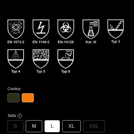
Couleur
Taille
i
S
M
L
XL
XXL