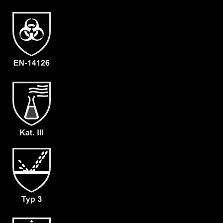
Numéro
5204-ORA-L-09
d'article
Caractéristique
- Combinaison intégrale
s
- Visière avec grand champ de vision
- Dos élargi (conçu pour les appareils
respiratoires à air comprimé portés en
dessous)
- Pas de décontamination
supplémentaire de l'équipement
nécessaire
- Cagoule convenant également aux
porteurs de casque
- Fermeture à glissière horizontale
dans le dos
- Couvercles avec fermeture velcro
- Avec chaussette de botte intégrée
(ergonomique et antistatique) & bord
anti-gouttes (A+B)
- gants butyle F05 (KCL 898)
étroitement ajustés
- poids : 130 g/m²
- Matière : CLF®.