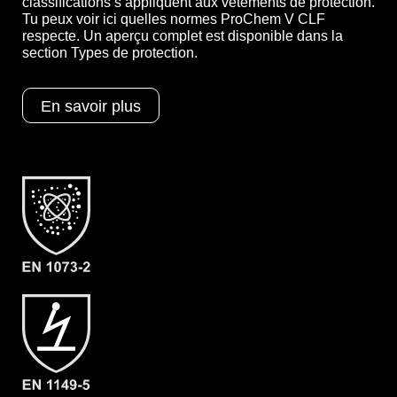
classifications s’appliquent aux vêtements de protection.
Tu peux voir ici quelles normes ProChem V CLF
respecte. Un aperçu complet est disponible dans la
section Types de protection.
Catégorie
ProChem V CLF
En savoir plus
Matériel
CLF
Types de
EN 1073-2
protection
EN 1149-5
EN 14126
Kat III
Typ 3
Typ 4
Typ 5
Typ 6
Possibilités
A = Chaussettes de bottes
ergonomiques (zone EX)
B = larmier
F05 = KCL Butoject 898 (Butyl)
EAN
4260541389842