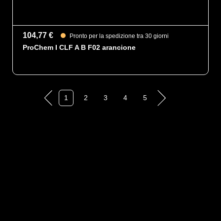
104,77 €
Pronto per la spedizione tra 30 giorni
ProChem I CLF A B F02 arancione
1
2
3
4
5