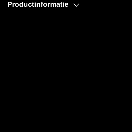
Productinformatie
Ontwerp:
- Model CHA6
- Elastische manchetten, pijpen, taille en capuchon
- Ruim gesneden kruisgedeelte
- Verhoogde dubbele afdekklep met kleefsluiting over de
ritssluiting tot aan de kin
- Duimlussen
- Afdekklep over de kin ook met kleefsluiting
- Met aangehechte laarsjes
- Gewicht: 83 g/m²
- Materiaal: Tychem® C
Categorie
Overalls DuPont
Materiaal
Tychem C