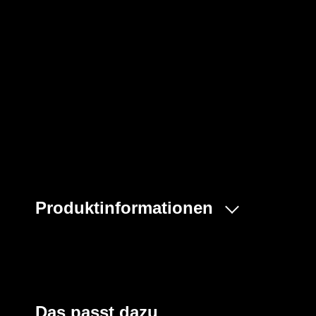
Produktinformationen
CleanAIR Kombinationsfilter A2B2E2K2-P3 schützt ge
und Partikeln:
Typ A schützt gegen organische Gase und Dämpfe, z.B. 
übersteigt.
Typ B schützt gegen anorganische Gase und Dämpfe, z.
Das passt dazu