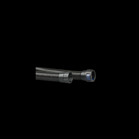
feldioxid und Fluorwasserstoff.
Merkmale
. Äthylendiamin.
aktive und hochgiftige Partikel, Bakterien