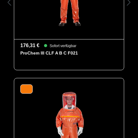
176,31 €
Sofort verfügbar
ProChem III CLF A B C F021