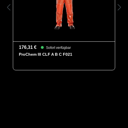
176,31 €
Sofort verfügbar
ProChem III CLF A B C F021