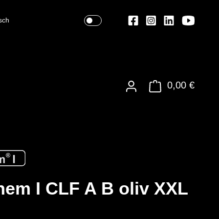
sch
0,00 €
em I CLF A B oliv XXL