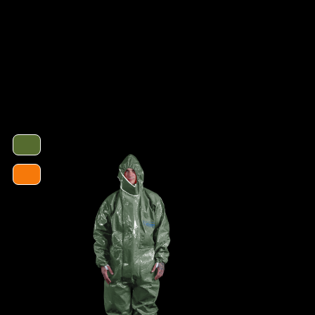
A = Ergonomische Stiefelsocke (EX Bereich)
B = Tropfrand
n
EN 1073-2
EN 1149-5
EN 14126
Kat III
Typ 3
Typ 4
Typ 5
Typ 6
ProChem I CLF
CLF
4260095094988
mer
1201-OLIV-XXL
- Elastische Gummizüge
- Ergonomische Kapuze