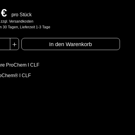
 €
pro Stück
. zzgl. Versandkosten
n 30 Tagen, Lieferzeit 1-3 Tage
In den Warenkorb
üre ProChem I CLF
oChem® I CLF