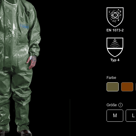
Farbe
Größe
i
M
L