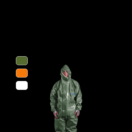
Tankreinigung, bei Inspektionsarbeiten
Optionen
en verwendet. Gummizüge an Ärmeln,
eine optimale Passform und der
wegungsfreiheit. Die ergonomische Kapuze
Schutztype
luss über dem Reißverschluss bis zum
laufen verhindern das Hochrutschen der
ieses besteht aus einer mehrschichtigen
tsabsorbierenden Innenvlies, welches dem
 schützt vor einer Reihe chemischer
Chemikalien. Es ist äußerst geräuscharm
ften ideal für den Einsatz in Ex-
Kategorie
normativ definierte Biobarriere der
chutz gegen biologische Gefahren.
Material
ocken für ein bequemeres Tragegefühl,
EAN
huhe und einem Tropfrand, für ein
Artikelnum
Merkmale
n anpassen)