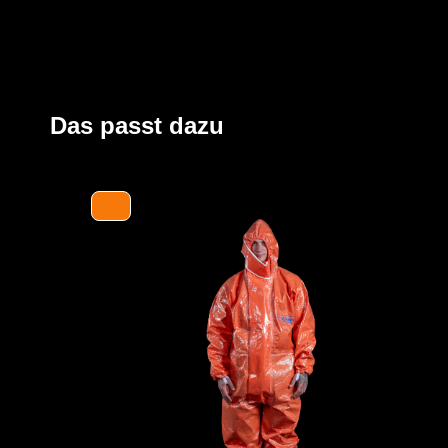
Der ProChem® I wird vornehmlich in der Industrie- und 
und bei Einsätzen von Feuerwehren und Rettungskräft
Beinen und Kapuze sowie ein Taillengummi sorgen für 
großzügig geschnittene Schrittbereich für optimale Be
und die erhöhte doppelte Abdeckblende mit Klettversch
Das passt dazu
Kinn bieten zusätzlichen Schutz. Elastische Daumensch
Ärmel bei Überkopfarbeiten.
Der Anzug wird aus unserem CLF-Material hergestellt, d
strapazierfähigen Barriere Folie und einem feuchtigkei
Träger höchsten Komfort bei optimalen Schutz bietet. Es
Gefahrstoffe, darunter Säuren, Laugen und organische 
und dank seiner hervorragenden antistatischen Eigenscha
Bereichen geeignet. Es erfüllt die Anforderungen an die 
höchsten Klasse und bietet somit einen erstklassigen S
Des Weiteren ist der Anzug mit ergonomischen Stiefels
sowie einen besseren Schutz der Füße innerhalb der Sc
sicheres Abtropfen von Flüssigkeiten ausgestattet.
YouTube-Video anzeigen (Cookie-Einstellunge