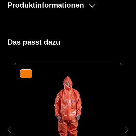
Produktinformationen
Der ProChem® I wird vornehmlich in der Industrie- und
Tankreinigung, bei Inspektionsarbeiten und bei
Einsätzen von Feuerwehren und Rettungskräften
verwendet. Gummizüge an Ärmeln, Beinen und Kapuze
Das passt dazu
sowie ein Taillengummi sorgen für eine optimale
Passform und der großzügig geschnittene Schrittbereich
für optimale Bewegungsfreiheit. Die ergonomische
Kapuze und die erhöhte doppelte Abdeckblende mit
Klettverschluss über dem Reißverschluss bis zum Kinn
bieten zusätzlichen Schutz. Elastische
Daumenschlaufen verhindern das Hochrutschen der
Ärmel bei Überkopfarbeiten.
Der Anzug wird aus unserem CLF-Material hergestellt,
dieses besteht aus einer mehrschichtigen
strapazierfähigen Barriere Folie und einem
feuchtigkeitsabsorbierenden Innenvlies, welches dem
Träger höchsten Komfort bei optimalen Schutz bietet. Es
schützt vor einer Reihe chemischer Gefahrstoffe,
darunter Säuren, Laugen und organische Chemikalien.