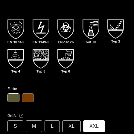
Farbe
Größe
i
S
M
L
XL
XXL