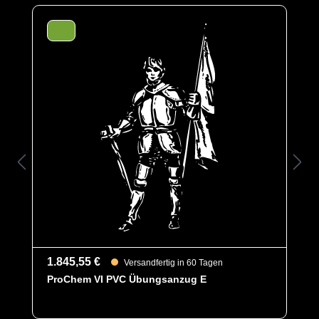
Schutztypen
EN 14126
Kat III
Typ 1
Kategorie
ProChem VI
EAN
4260541389262
Artikelnummer
6001-GRN-XXL
Merkmale
- Extrem leichtes, reißfestes Material
- Großes Visier für exzellente Sicht
- Großzügig geschnittenes Design für
optimale Bewegungsfreiheit
- mit integrierten Sockenfußteilen
m.Tropfstulpen (AB)
- Innengurt zur Anzugfixierung
- Gewicht: 331 g/m²
1.845,55 €
Versandfertig in 60 Tagen
- Material: TYCHEM® TK
ProChem VI PVC Übungsanzug E