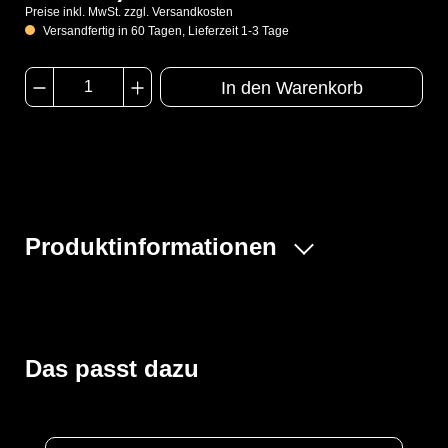
Preise inkl. MwSt. zzgl. Versandkosten
Versandfertig in 60 Tagen, Lieferzeit 1-3 Tage
In den Warenkorb
Produktinformationen
Der ProChem® VI Anzug ist ein einteiliger gasdichter
Vollschutzoverall mit Seiteneinstieg und erweitertem
Rückenbereich zum kontaminationsfreien Tragen eines
Atemschutzes innerhalb des Schutzanzuges. An den
Das passt dazu
Armenden befindet sich ein Doppelhandschuhsystem
aus Folien- und Chloroprenhandschuh, die Beinenden
sind mit dicht angearbeiteten Stiefelsocken und einem
Tropfrand ausgestattet. Das Visier ermöglicht eine