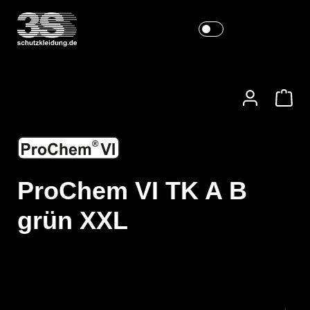
ProChem VI TK A B
grün XXL