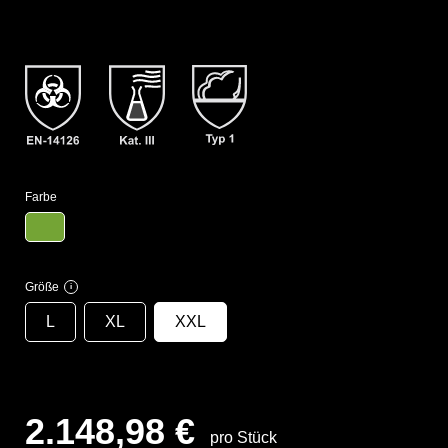
Farbe
Größe
i
L
XL
XXL
2.148,98 €
pro Stück