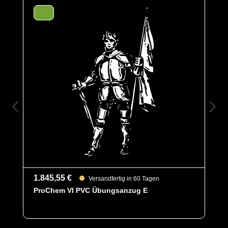
perfekte Rundumsicht und das großzügige Design
bietet optimale Bewegungsfreiheit.
Das für den Anzug verwendete TYCHEM TK ist ein
extrem leichtes und reißfestes Material, welches sowohl
vor Gasen, als auch vor festen, flüssigen,
hochkonzentrierten organischen und anorganischen
Chemikalien und biologischen Gefahrstoffen schützt.
Ein Schutz vor militärischen Kampfstoffen ist ebenfalls
gegeben. Es ist antistatisch ausgerüstet.
Des Weiteren ist der Anzug mit ergonomischen
Stiefelsocken für ein bequemeres Tragegefühl, sowie
einen besseren Schutz der Füße innerhalb der Schuhe
und einem Tropfrand, für ein sicheres Abtropfen von
Flüssigkeiten ausgestattet.
1.845,55 €
Versandfertig in 60 Tagen
ProChem VI PVC Übungsanzug E
Optionen
A = Ergonomische Stiefelsocke (EX
Bereich)
B = Tropfrand