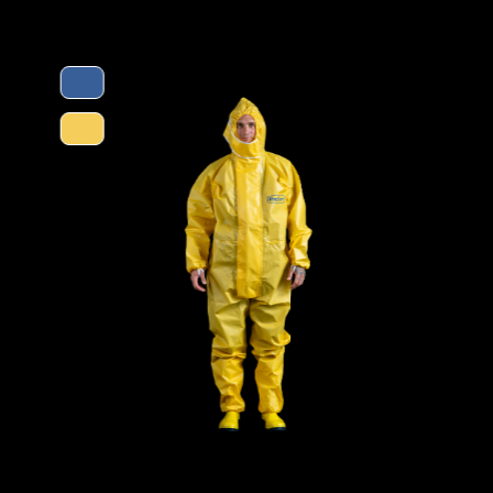
e S4 (mit Stahlkappe) und einer
Merkmale
eal geeignet für die Verwendung in
ungen.
rung SRC die bestmögliche Rutschhemmung.
 Haltbarkeitsdauer. Bei richtiger Lagerung
 wenn er nach ca. 5 Jahren
st wichtig, PVC-Produkte vor
re Lebensdauer zu verlängern.