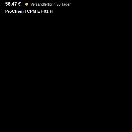
56,47 €
80
Versandfertig in 30 Tagen
ProChem I CPM E F01 H
Cl