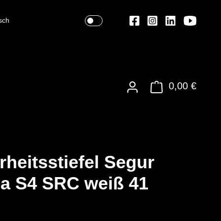
sch
0,00 €
rheitsstiefel Segur
a S4 SRC weiß 41