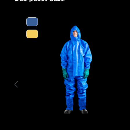
Das in Verbindung mit seiner Einstufung in Schutzklass
antibakteriellen Innenbeschichtung macht den Stiefel id
Bereichen mit hohen Sicherheits- und Hygieneanforder
Abseits dessen hat der Stiefel mit seiner Klassifizie
Ein weiteres Highlight des speziellen Materials ist seine
behält der Stiefel seine chemische Beständigkeit, auch
möglicherweise an Glanz und Farbe verlieren kann. Es i
Sonnenlicht, Hitze und Feuchtigkeit zu schützen, um ih