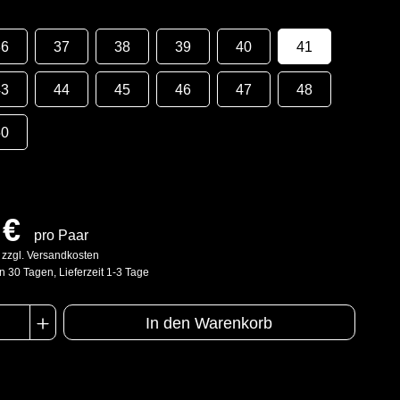
36
37
38
39
40
41
43
44
45
46
47
48
50
 €
pro Paar
. zzgl. Versandkosten
n 30 Tagen, Lieferzeit 1-3 Tage
In den Warenkorb