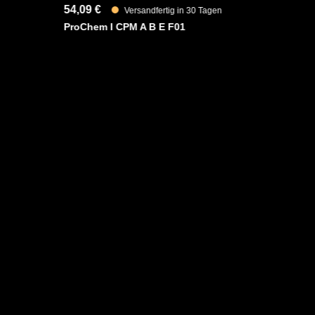
54,09 €
Versandfertig in 30 Tagen
h
ProChem I CPM A B E F01