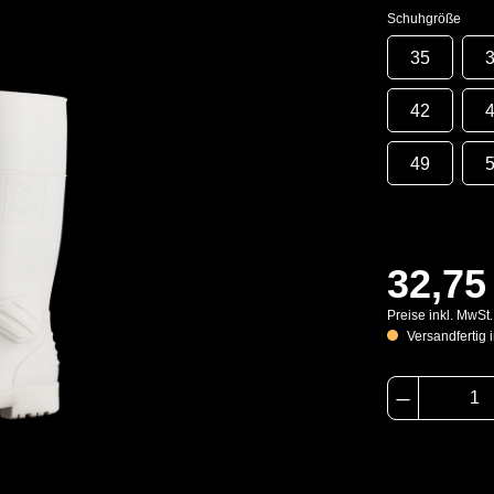
Schuhgröße
35
42
49
32,75
Preise inkl. MwSt
Versandfertig i