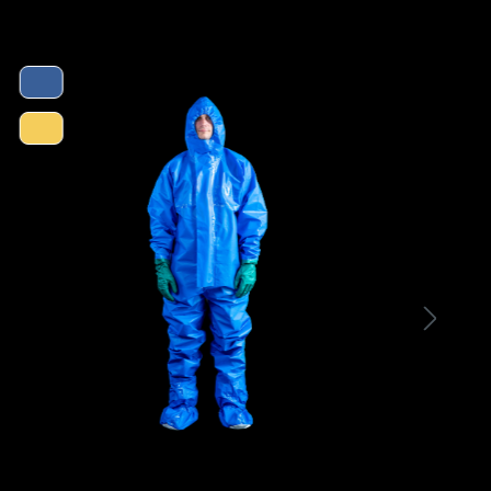
- Sicherheitsstiefel aus speziellem modifizierten
FOCA® PVC
- Schutzklasse S4 mit Stahlkappe
- Behält seine Flexiblität / Materialeigenschaften
bis zu einer Temperatur von -10°C
- Ausgezeichnete Anti-Rutsch Ausstattung (SRC)
- Antistatisch ausgerüstet
- Ergonomische Sohle
- Hoher Widerstand gegen Kohlenwasserstoffe,
Fette, Öle und organische Produkte, sowie
industrielle Reinigungsprodukte (bspw.
Ammoniak und Bleichmittel)
- EN ISO 20345:2012 | EN-13832-3:2006