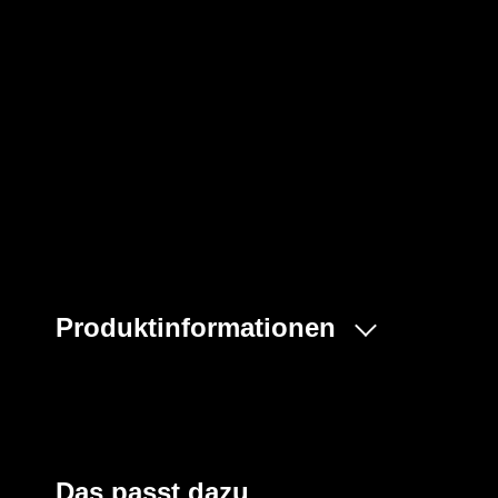
Produktinformationen
Dank seines speziellen PVC-Materials bietet dieser Siche
hervorragende Barriere gegen verschiedene Kohlenwasse
auch vor biologischen Stoffen, wie sie in der Lebensmit
vorkommen (Blut, Viren und Kasein). Darüber hinaus bi
industriellen Reinigungsmitteln.
Das passt dazu