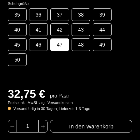
Schuhgröße
35
36
37
38
39
40
41
42
43
44
45
46
47
48
49
50
32,75 €
pro Paar
Preise inkl. MwSt. zzgl. Versandkosten
Versandfertig in 30 Tagen, Lieferzeit 1-3 Tage
In den Warenkorb