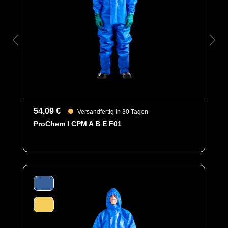
Abseits dessen hat der Stiefel mit seiner Klassifizierung
SRC die bestmögliche Rutschhemmung.
Ein weiteres Highlight des speziellen Materials ist seine
Haltbarkeitsdauer. Bei richtiger Lagerung behält der
Stiefel seine chemische Beständigkeit, auch wenn er
nach ca. 5 Jahren möglicherweise an Glanz und Farbe
verlieren kann. Es ist wichtig, PVC-Produkte vor
Sonnenlicht, Hitze und Feuchtigkeit zu schützen, um
ihre Lebensdauer zu verlängern.
54,09 €
Versandfertig in 30 Tagen
ProChem I CPM A B E F01
Kategorie
Zubehör
EAN
8430844303470
Artikelnummer
8103-47
Merkmale
- Sicherheitsstiefel aus speziellem
modifizierten FOCA® PVC
- Schutzklasse S4 mit Stahlkappe