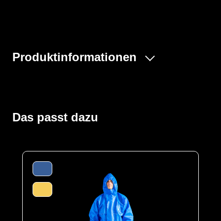
Produktinformationen
Dank seines speziellen PVC-Materials bietet dieser
Sicherheitsstiefel nicht nur eine hervorragende Barriere
gegen verschiedene Kohlenwasserstoffe, Fette und Öle,
sondern schützt auch vor biologischen Stoffen, wie sie
Das passt dazu
in der Lebensmittelindustrie und in Krankenhäusern
vorkommen (Blut, Viren und Kasein). Darüber hinaus
bietet es einen umfassenden Schutz vor industriellen
Reinigungsmitteln.
Das in Verbindung mit seiner Einstufung in
Schutzklasse S4 (mit Stahlkappe) und einer
antibakteriellen Innenbeschichtung macht den Stiefel
ideal geeignet für die Verwendung in Bereichen mit
hohen Sicherheits- und Hygieneanforderungen.