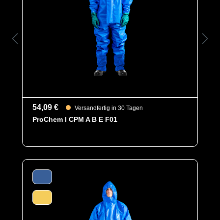
Abseits dessen hat der Stiefel mit seiner Klassifizierung
SRC die bestmögliche Rutschhemmung.
Ein weiteres Highlight des speziellen Materials ist seine
Haltbarkeitsdauer. Bei richtiger Lagerung behält der
Stiefel seine chemische Beständigkeit, auch wenn er
nach ca. 5 Jahren möglicherweise an Glanz und Farbe
verlieren kann. Es ist wichtig, PVC-Produkte vor
Sonnenlicht, Hitze und Feuchtigkeit zu schützen, um
ihre Lebensdauer zu verlängern.
54,09 €
Versandfertig in 30 Tagen
ProChem I CPM A B E F01
Kategorie
Zubehör
EAN
8430844303494
Artikelnummer
8103-49
Merkmale
- Sicherheitsstiefel aus speziellem
modifizierten FOCA® PVC
- Schutzklasse S4 mit Stahlkappe