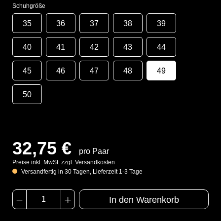
Schuhgröße
35
36
37
38
39
40
41
42
43
44
45
46
47
48
49
50
32,75 €
pro Paar
Preise inkl. MwSt. zzgl. Versandkosten
Versandfertig in 30 Tagen, Lieferzeit 1-3 Tage
In den Warenkorb