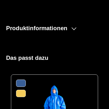
Produktinformationen
Dank seines speziellen PVC-Materials bietet dieser
Sicherheitsstiefel nicht nur eine hervorragende Barriere
gegen verschiedene Kohlenwasserstoffe, Fette und Öle,
sondern schützt auch vor biologischen Stoffen, wie sie
Das passt dazu
in der Lebensmittelindustrie und in Krankenhäusern
vorkommen (Blut, Viren und Kasein). Darüber hinaus
bietet es einen umfassenden Schutz vor industriellen
Reinigungsmitteln.
Das in Verbindung mit seiner Einstufung in
Schutzklasse S4 (mit Stahlkappe) und einer
antibakteriellen Innenbeschichtung macht den Stiefel
ideal geeignet für die Verwendung in Bereichen mit
hohen Sicherheits- und Hygieneanforderungen.