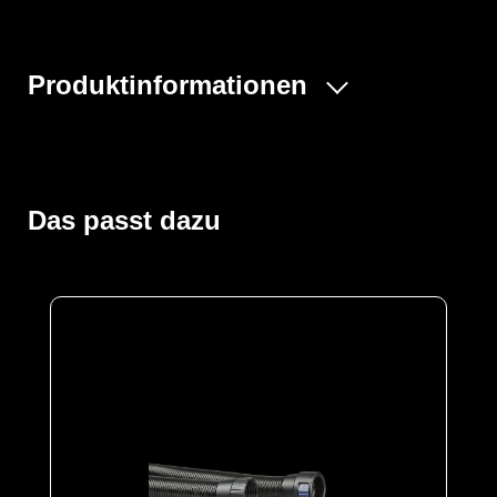
Produktinformationen
- Gummischlauch CA40x1/7" - 90°
- Mit 90°-Winkelanschluss
- Nur in Kombination der Gebläseeinheit CleanAIR®
Chemical 2F und den Masken CleanAIR®
Das passt dazu
Vollgesichtsmaske Shigematsu Typ GX02 und CF-02
- Länge: 750 mm (frei hängend)
- Breite: 40 mm
- Artikelrefrenz: 700086R
Kategorie
Malina - Normal
Zubehör - Malina