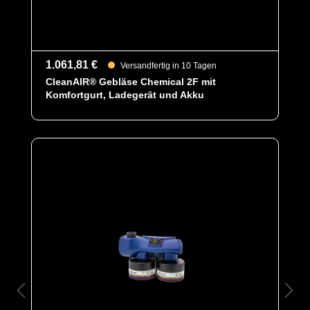
Artikelnummer
8077
Merkmale
- Staubfilter P3 Lite mit zwei Gewinden
schützt gegen folgende Partikel Typen
1.061,81 €
Versandfertig in 10 Tagen
- - Typ P3 schützt gegen feste und
CleanAIR® Gebläse Chemical 2F mit
flüssige Partikel, radioaktive und
Komfortgurt, Ladegerät und Akku
hochgiftige Partikel, Bakterien und
Viren.
- Großes Leistungsvermögen und
lange Standzeit
- Zwei DIN-Rundgewindeanschlüsse:
Für Notfall Gebläse / Klemmrahmen
Ultimate
- Universell einsetzbar für Vollmasken
mit genormten DIN-
Rundgewindeanschluss gemäß EN
148-1
- Verwendung mit Chemical 2F
- Lagerfähigkeit: 5 Jahre
- Anzahl: Pro VE 5 Stück
- Preis gilt pro Verpackung
- Artikelrefrenz: 504249/5