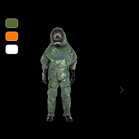
- Chemikalienschutz geprüft nach EN 943-1,
13832-3/AKOPQRT, ISO 6529 (vormals EN 369)
- Weiter Schaft aus kältestabilisiertem Polyflex-
PU-Compound-Synthesekunststoff
- Spezialnitril-Absatzsohle mit
Compoundzwischensohle
- Flexible Stahlzwischensohle
- Trittfeste Fersenleiste
- 200 Joule-Stahlkappe
- Verstärkter Rist- und Knöchelschutz
- 38 cm hoher Schaft, kürzbar auf 30 cm
- Nicht saugendes nahtlos verarbeitetes
Polyester-Innengewebe
- Feuchtigkeits- und temperaturausgleichende
Nadelvlies-Innensohle
- Stiefel sind bei max. + 40° C in der
Waschmaschine hygienisch bei Einstellung
Schonwäsche waschbar
- CE Kat. III, EN ISO 20345-S 5 P, CI, HRO,
SRC, FO, E, A, NFPA 1991