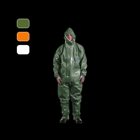
ern) und eine höhere Langlebigkeit der
Merkmale
mit anderen Stiefeln mit PVC-Sohle bis zu
ft, britischer Standard) und kann dank
beres Profil, eine extreme
 Mindestnormanforderung von 0,4) und eine
ndigkeit von – 30° C bis + 300° C (max.
bleiben von "kreiden" (Streifen ziehen
n Ausrüstung sehr vielseitig einsetzbar.