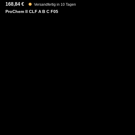
168,84 €
23
Versandfertig in 10 Tagen
ProChem II CLF A B C F05
Pr