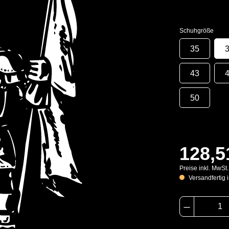
Schuhgröße
35
43
50
128,5
Preise inkl. MwSt
Versandfertig i