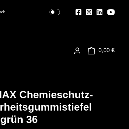
sch
0,00 €
AX Chemieschutz-
rheitsgummistiefel
sgrün 36