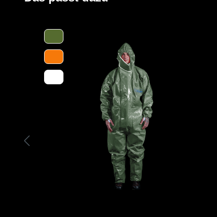
sondern auch für ein sichereres Arbeiten (bspw. auf Leit
Stiefel sorgen.
Der Stiefel ist durch seine besondere Sohle verglichen 
30 % rutschsicherer (EN 13287 und SATRA TM 144-geprü
selbiger zusätzlich noch durch ein selbstreinigendes grö
Abriebfestigkeit (Abriebskoeffizient 0,9 gegenüber der
höhere Schnittfestigkeit überzeugen.
Des Weiteren ist der Stiefel dank einer Temperaturbestä
bis 60 Sekunden! -- gemäß EN 344-1 – 4.8.8), einem Aus
auf Fliesen und Kunststoffböden) und einer antistatische