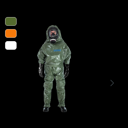
- Chemikalienschutz geprüft nach EN 943-1,
13832-3/AKOPQRT, ISO 6529 (vormals EN 369)
- Weiter Schaft aus kältestabilisiertem Polyflex-
PU-Compound-Synthesekunststoff
- Spezialnitril-Absatzsohle mit
Compoundzwischensohle
- Flexible Stahlzwischensohle
- Trittfeste Fersenleiste
- 200 Joule-Stahlkappe
- Verstärkter Rist- und Knöchelschutz
- 38 cm hoher Schaft, kürzbar auf 30 cm
- Nicht saugendes nahtlos verarbeitetes
Polyester-Innengewebe
- Feuchtigkeits- und temperaturausgleichende
Nadelvlies-Innensohle
- Stiefel sind bei max. + 40° C in der
Waschmaschine hygienisch bei Einstellung
Schonwäsche waschbar
- CE Kat. III, EN ISO 20345-S 5 P, CI, HRO,
SRC, FO, E, A, NFPA 1991