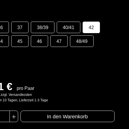
36
37
38/39
40/41
42
44
45
46
47
48/49
1 €
pro Paar
. zzgl. Versandkosten
n 10 Tagen, Lieferzeit 1-3 Tage
In den Warenkorb