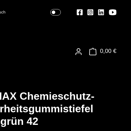
sch
0,00 €
AX Chemieschutz-
rheitsgummistiefel
sgrün 42