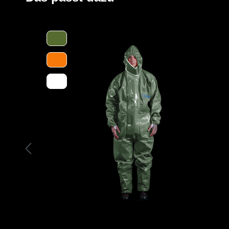
sondern auch für ein sichereres Arbeiten (bspw. auf Leit
Stiefel sorgen.
Der Stiefel ist durch seine besondere Sohle verglichen 
30 % rutschsicherer (EN 13287 und SATRA TM 144-geprü
selbiger zusätzlich noch durch ein selbstreinigendes grö
Abriebfestigkeit (Abriebskoeffizient 0,9 gegenüber der
höhere Schnittfestigkeit überzeugen.
Des Weiteren ist der Stiefel dank einer Temperaturbestä
bis 60 Sekunden! -- gemäß EN 344-1 – 4.8.8), einem Aus
auf Fliesen und Kunststoffböden) und einer antistatische