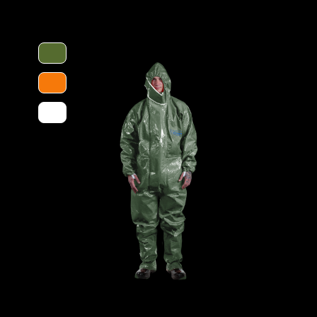
ern) und eine höhere Langlebigkeit der
Merkmale
mit anderen Stiefeln mit PVC-Sohle bis zu
ft, britischer Standard) und kann dank
beres Profil, eine extreme
 Mindestnormanforderung von 0,4) und eine
ndigkeit von – 30° C bis + 300° C (max.
bleiben von "kreiden" (Streifen ziehen
n Ausrüstung sehr vielseitig einsetzbar.