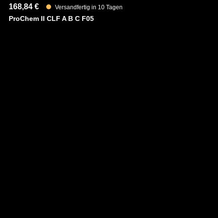
168,84 €
23
Versandfertig in 10 Tagen
ProChem II CLF A B C F05
Pr