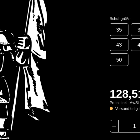
Schuhgröße
35
43
50
128,5
Preise inkl. MwSt
Versandfertig i