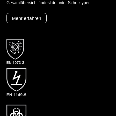
Gesamtübersicht findest du unter Schutztypen.
Material
CLF
EAN
4260541387268
Mehr erfahren
Artikelnummer
3201-ORA-XL-09
Merkmale
- Dach-Visier
- großes Front-Visier
- Waagerechter Fronteinstieg
- verschließbarer Innenkragen
- Doppelte Abdeckblende mit
Klettverschluss
- Großzügig geschnittener
Schrittbereich für optimale
Bewegungsfreiheit
- dicht angearbeitete Stiefelsocke
(ergonomisch geformt und antistatisch)
& Tropfrand (A+B)
- Verstärkung an Ellenbogen & Knien
(C)
- dicht angearbeitete Folienlaminat
Handschuhe (F02)