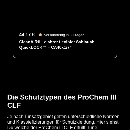
QuickLOCK®-Luftanschluss zum Anschluss des
CleanAIR Chemical 2F (mit 160 l/min Luftleistung) statt.
44,17 €
Versandfertig in 30 Tagen
Optionen
A = Ergonomische Stiefelsocke (EX
CleanAIR® Leichter flexibler Schlauch
Bereich)
QuickLOCK™ – CA40x1/7”
B = Tropfrand
C = Verstärkung Ellenbogen & Knie
F02 = Ansell Barrier (Laminat)
L1 = Malina CleanAir
Schutztypen
EN 1073-2
EN 1149-5
EN 14126
Kat III
Die Schutztypen des ProChem III
Typ 3
CLF
Typ 4
Typ 5
Typ 6
Je nach Einsatzgebiet gelten unterschiedliche Normen
und Klassiefizierungen für Schutzkleidung. Hier siehst
Kategorie
ProChem III CLF
Du welche der ProChem III CLF erfüllt. Eine