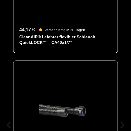
Es ist äußerst geräuscharm und dank seiner
hervorragenden antistatischen Eigenschaften ideal für
den Einsatz in Ex-Bereichen geeignet. Es erfüllt die
Anforderungen an die normativ definierte Biobarriere
der höchsten Klasse und bietet somit einen
erstklassigen Schutz gegen biologische Gefahren.
44,17 €
Versandfertig in 30 Tagen
CleanAIR® Leichter flexibler Schlauch
Des Weiteren ist der Anzug mit ergonomischen
QuickLOCK™ – CA40x1/7”
Stiefelsocken für ein bequemeres Tragegefühl, sowie
einen besseren Schutz der Füße innerhalb der Schuhe,
einem Tropfrand, für ein sicheres Abtropfen von
Flüssigkeiten und verstärktem Material im Ellenbogen-
und Kniebereich für erhöhten Schutz im stark
strapazierten Gelenkbereich ausgestattet.
Fest angearbeitete ANSELL Barrier Laminathandschuh
mit Schutzstulpe runden den Anzug ab und bieten eine
anatomische Passform, sowie Schutz vor einem äußerst
breiten Spektrum von Chemikalien und Flüssigkeiten.
Eine Verwendung in Verbindung mit der Gebläseeinheit
Malina CleanAir ist ebenfalls möglich, dank dem
optimierten ProChem-Design für Gebläse/PAPR Units.
Die Luftverteilung findet über ein ergonomischen