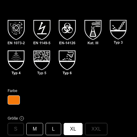
Farbe
Größe
i
S
M
L
XL
XXL