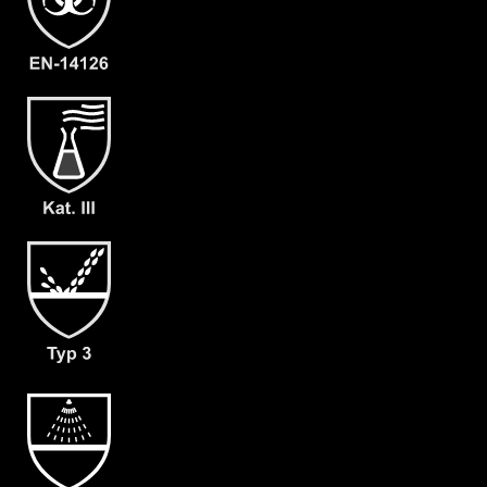
- Haubenbelüftung (160 Liter pro
Minute) für Malina Clean Air 2F (L1)
- Gewicht: 130 g/m²
- Material: CLF