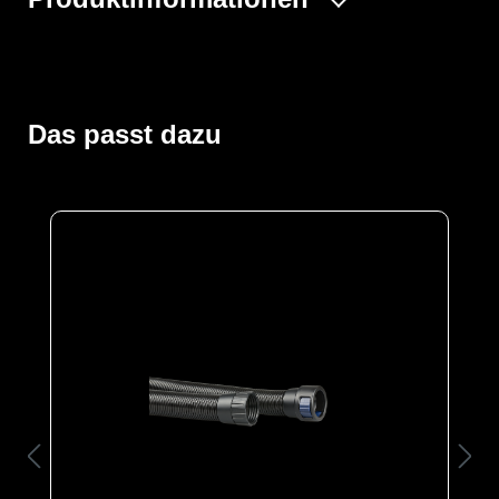
Der Vollschutzoverall ProChem® III wird mit
Gebläseatemschutz (PAPR Unit) betrieben, der
kontaminationsfrei unter dem Overall getragen wird. Die
doppelte Abdeckblende des Fronteinstiegs wird per
Das passt dazu
Wickelblende verschlossen. Gummizüge an Ärmeln und
Beinen sowie ein Taillengummi sorgen für eine optimale
Passform und der großzügig geschnittene Schrittbereich
für optimale Bewegungsfreiheit. Das Panoramavisier
ermöglicht eine perfekte Rundumsicht und bietet
genügend Platz für Helme oder
Kommunikationssysteme. Das Gebläse ermöglicht
lange Einsätze und gute Luftverteilung durch
Ausatemventile.
Der Anzug wird aus unserem CLF-Material hergestellt,
dieses besteht aus einer mehrschichtigen
strapazierfähigen Barriere Folie und einem
feuchtigkeitsabsorbierenden Innenvlies, welches dem
Träger höchsten Komfort bei optimalen Schutz bietet. Es
schützt vor einer Reihe chemischer Gefahrstoffe,
darunter Säuren, Laugen und organische Chemikalien.