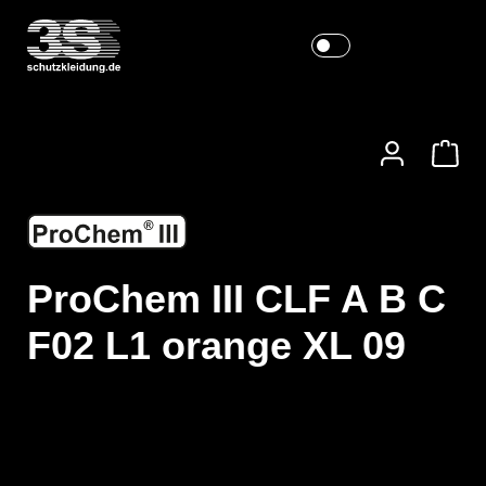
ProChem III CLF A B C
F02 L1 orange XL 09