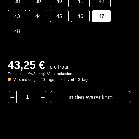
38
39
40
41
42
43
44
45
46
47
48
43,25 €
pro Paar
Preise inkl. MwSt. zzgl. Versandkosten
Versandfertig in 10 Tagen, Lieferzeit 1-3 Tage
In den Warenkorb