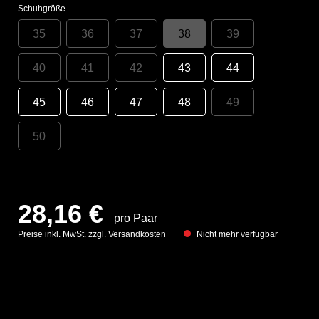
Schuhgröße
35
36
37
38
39
40
41
42
43
44
45
46
47
48
49
50
28,16 €
pro Paar
Preise inkl. MwSt. zzgl. Versandkosten
Nicht mehr verfügbar