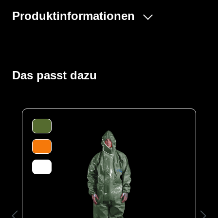
Produktinformationen
Das gelbe Standardmodell ist das Einsteigermodell
unseres speziell angefertigten PVC-S5-
Sicherheitsstiefels mit einer guten Barriere gegen
verschiedene Kohlenwasserstoffe, Fette und Öle.
Das passt dazu
Abseits dessen bietet er auch einen guten Schutz
gegen industrielle Reinigungsmittel und verfügt mit der
SRC-Einstufung zudem über die bestmögliche
Rutschfestigkeit.
In Kombination mit der Einstufung in die bestmögliche
Schutzklasse S5, die dem Träger auch einen
hervorragenden Schutz gegen auf dem Boden liegende
scharfe Gegenstände bietet (dank der zusätzlichen
Stahlsohle), ist dieser Stiefel perfekt für den Einsatz in
Industrie, Landwirtschaft oder Baugewerbe geeignet.
Ein weiteres Highlight des speziellen Materials ist seine
Langlebigkeit. Bei richtiger Lagerung behält der Stiefel
seine chemische Beständigkeit, auch wenn er nach
etwa 5 Jahren seinen Glanz und seine Farbe verliert. Es