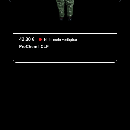
ist wichtig, PVC-Produkte vor Sonnenlicht, Hitze und
Feuchtigkeit zu schützen, um ihre Lebensdauer zu
verlängern.
42,30 €
Nicht mehr verfügbar
ProChem I CLF
Kategorie
Zubehör
EAN
8430844315381
Artikelnummer
8105-38
Merkmale
- Sicherheitsstiefel aus speziellem
modifizierten FOCA® PVC
- Schutzklasse S5 mit Stahlkappe und
Stahlsohle (bzw. Mittelsohle)
- Behält seine Flexiblität /
Materialeigenschaften bis zu einer
Temperatur von -10°C
- Ausgezeichnete Anti-Rutsch
Ausstattung (SRC)