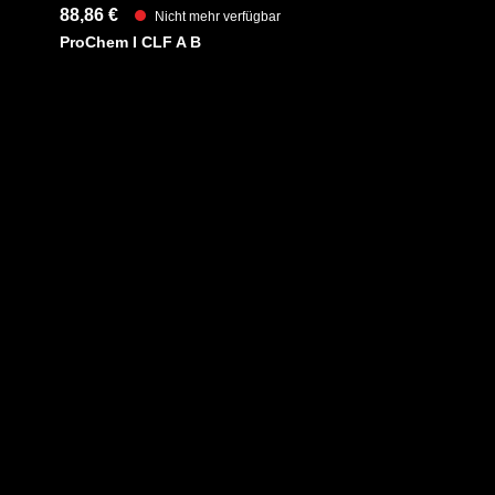
88,86 €
Nicht mehr verfügbar
ProChem I CLF A B