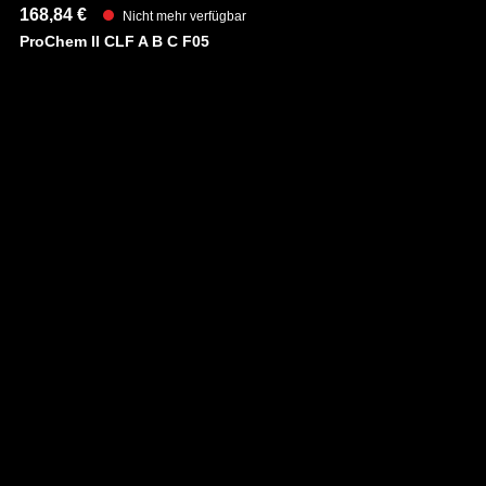
168,84 €
23
Nicht mehr verfügbar
ProChem II CLF A B C F05
Pr