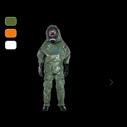
- Sicherheitsstiefel aus speziellem modifizierten
FOCA® PVC
- Schutzklasse S5 mit Stahlkappe und
Stahlsohle (bzw. Mittelsohle)
- Behält seine Flexiblität / Materialeigenschaften
bis zu einer Temperatur von -10°C
- Ausgezeichnete Anti-Rutsch Ausstattung (SRC)
- Antistatisch ausgerüstet
- Ergonomische Sohle
- Widerstand gegen Kohlenwasserstoffe, Fette,
Öle und organische Produkte, sowie industrielle
Reinigungsprodukte (bspw. Ammoniak und
Bleichmittel)
- EN ISO 20345:2011