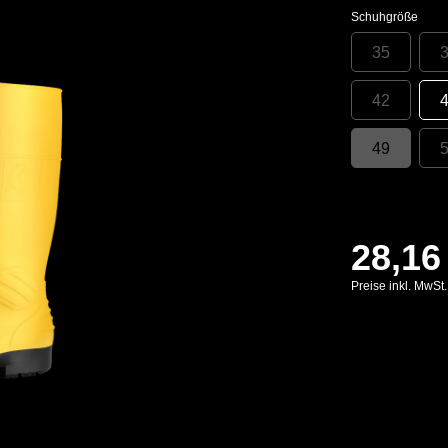
Schuhgröße
35
42
49
28,16
Preise inkl. MwSt