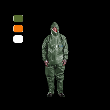
ende scharfe Gegenstände bietet (dank
Merkmale
r den Einsatz in Industrie, Landwirtschaft
 Langlebigkeit. Bei richtiger Lagerung
 wenn er nach etwa 5 Jahren seinen Glanz
or Sonnenlicht, Hitze und Feuchtigkeit zu