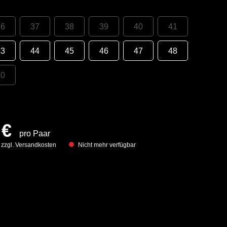
36
37
38
39
40
41
43
44
45
46
47
48
50
 €
pro Paar
. zzgl. Versandkosten
Nicht mehr verfügbar