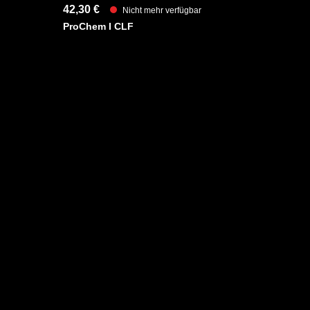
42,30 €
Nicht mehr verfügbar
z
ProChem I CLF