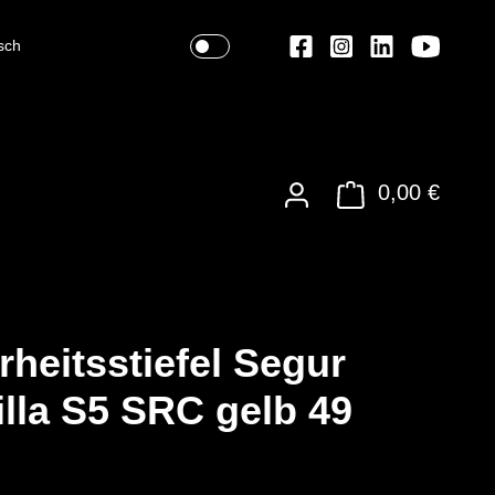
sch
0,00 €
rheitsstiefel Segur
lla S5 SRC gelb 49