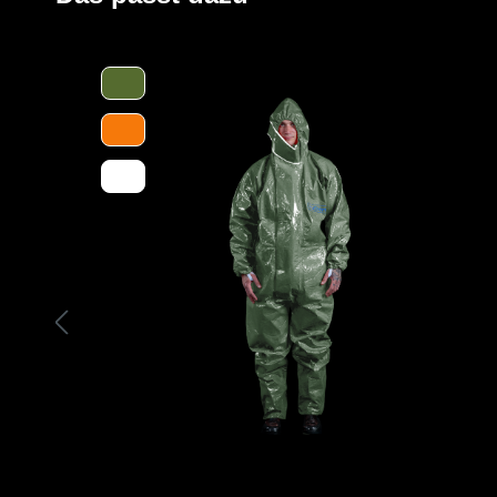
einen hervorragenden Schutz gegen auf dem Boden lieg
der zusätzlichen Stahlsohle), ist dieser Stiefel perfekt fü
oder Baugewerbe geeignet.
Ein weiteres Highlight des speziellen Materials ist seine
behält der Stiefel seine chemische Beständigkeit, auch
und seine Farbe verliert. Es ist wichtig, PVC-Produkte v
schützen, um ihre Lebensdauer zu verlängern.