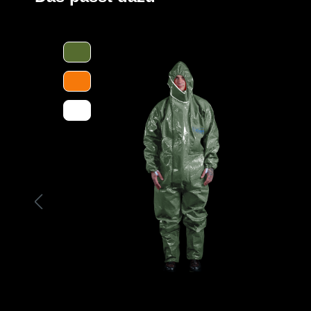
Gefahren, wie sie in der Lebensmittelindustrie und in 
und Kasein), werden wirksam abgewehrt.
Mit der Einstufung in die höchste Schutzklasse S5 und
Stahlsohle bietet der Stiefel dem Träger einen hervor
liegende spitze Gegenstände. Dies macht den Stiefel zu 
ein breites Einsatzspektrum eignet.
Darüber hinaus verfügt der Stiefel mit seiner SRC-Einst
Rutschfestigkeit.
Ein weiteres Highlight des speziellen Materials ist seine
behält der Stiefel seine chemische Beständigkeit, auch
Glanz und seine Farbe verliert. Es ist wichtig, PVC-Prod
Feuchtigkeit zu schützen, um ihre Lebensdauer zu verlä