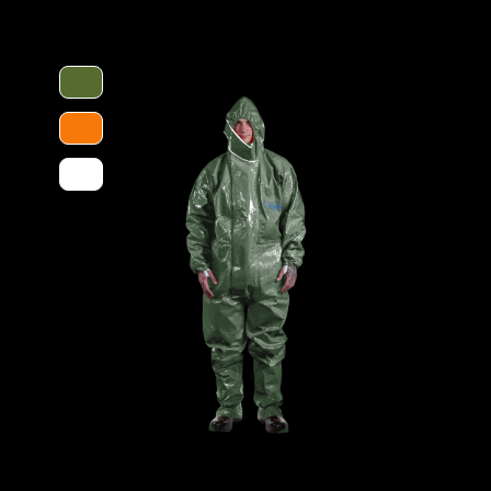
Krankenhäusern vorkommen (Blut, Viren
Merkmale
 der damit kommenden zusätzlichen
ragenden Schutz gegen auf dem Boden
einem perfekten Allrounder, der sich für
ufung über die bestmögliche
 Langlebigkeit. Bei richtiger Lagerung
 wenn er nach etwa fünf Jahren seinen
ukte vor Sonnenlicht, Hitze und
ngern.