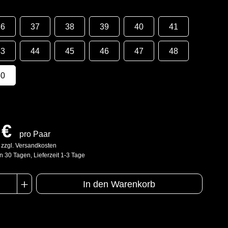
36
37
38
39
40
41
43
44
45
46
47
48
50
 €
pro Paar
. zzgl. Versandkosten
n 30 Tagen, Lieferzeit 1-3 Tage
In den Warenkorb