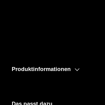
Produktinformationen
Dank des speziellen PVC-Materials bietet dieser Sicher
chemische Beständigkeit der Stufe 5 nach EN 13832-3 K, 
gefährlichen Substanzen in der chemischen Industrie, 
und bietet umfassenden Schutz vor industriellen Reinigu
exzellente Barriere gegen verschiedene Kohlenwassersto
Das passt dazu