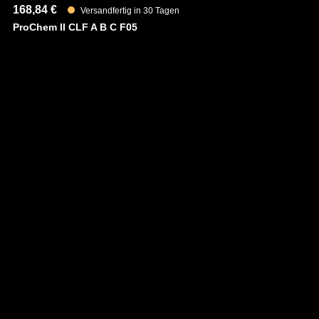
168,84 €
23
Versandfertig in 30 Tagen
ProChem II CLF A B C F05
Pr