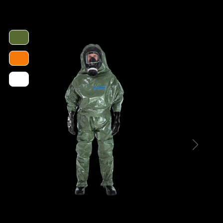
- Sicherheitsstiefel aus speziellem modifizierten
FOCA® PVC
- Schutzklasse S5 mit Stahlkappe und
Stahlsohle (bzw. Mittelsohle)
- Behält seine Flexiblität / Materialeigenschaften
bis zu einer Temperatur von -10°C
- Ausgezeichnete Anti-Rutsch Ausstattung (SRC)
- Antistatisch ausgerüstet
- Ergonomische Sohle
- Hoher Widerstand gegen Kohlenwasserstoffe,
Fette, Öle und organische Produkte, sowie
industrielle Reinigungsprodukte (bspw.
Ammoniak und Bleichmittel)
- EN ISO 20345:2011 | EN-13832-3:2006